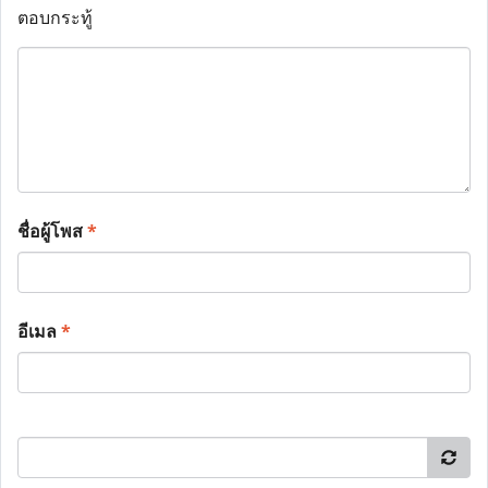
ตอบกระทู้
ชื่อผู้โพส
*
อีเมล
*