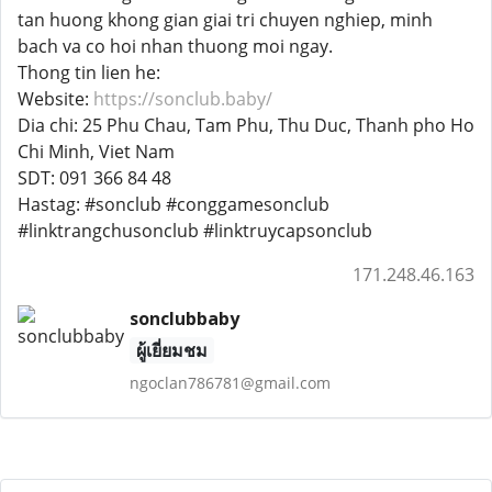
tan huong khong gian giai tri chuyen nghiep, minh
bach va co hoi nhan thuong moi ngay.
Thong tin lien he:
Website:
https://sonclub.baby/
Dia chi: 25 Phu Chau, Tam Phu, Thu Duc, Thanh pho Ho
Chi Minh, Viet Nam
SDT: 091 366 84 48
Hastag: #sonclub #conggamesonclub
#linktrangchusonclub #linktruycapsonclub
171.248.46.163
sonclubbaby
ผู้เยี่ยมชม
ngoclan786781@gmail.com