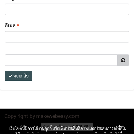
อีเมล
*
ตอบกลับ
Copy right by makewebeasy.com
ผู้เข้าชมทั้งหมด
6,715,051
เว็บไซต์นี้มีการใช้งานคุกกี้ เพื่อเพิ่มประสิทธิภาพและประสบการณ์ที่ดีใน