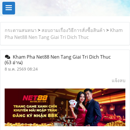
กระดานสนทนา
>
สอบถามเรื่องวิธีการสั่งซื้อสินค้า
>
Kham
Pha Net88 Nen Tang Giai Tri Dich Thuc
Kham Pha Net88 Nen Tang Giai Tri Dich Thuc
(63 อ่าน)
8 ม.ค. 2569 08:24
แจ้งลบ