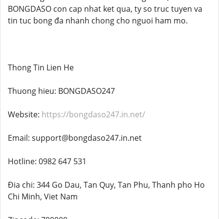
BONGDASO con cap nhat ket qua, ty so truc tuyen va
tin tuc bong đa nhanh chong cho nguoi ham mo.
Thong Tin Lien He
Thuong hieu: BONGDASO247
Website:
https://bongdaso247.in.net/
Email: support@bongdaso247.in.net
Hotline: 0982 647 531
Đia chi: 344 Go Dau, Tan Quy, Tan Phu, Thanh pho Ho
Chi Minh, Viet Nam