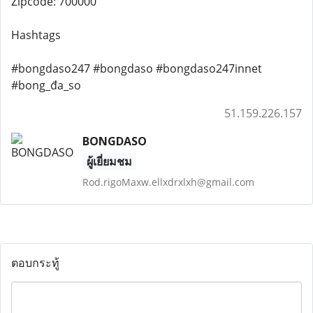
Zipcode: 700000
Hashtags
#bongdaso247 #bongdaso #bongdaso247innet
#bong_đa_so
51.159.226.157
BONGDASO
ผู้เยี่ยมชม
Rod.rigoMaxw.ellxdrxlxh@gmail.com
ตอบกระทู้