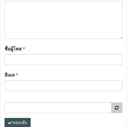
ชื่อผู้โพส
*
อีเมล
*
ตอบกลับ