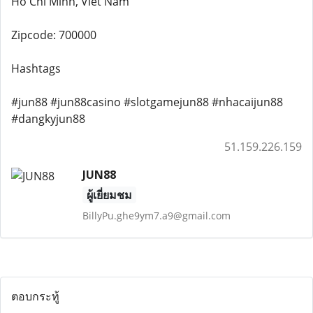
Ho Chi Minh, Viet Nam
Zipcode: 700000
Hashtags
#jun88 #jun88casino #slotgamejun88 #nhacaijun88
#dangkyjun88
51.159.226.159
JUN88
ผู้เยี่ยมชม
BillyPu.ghe9ym7.a9@gmail.com
ตอบกระทู้