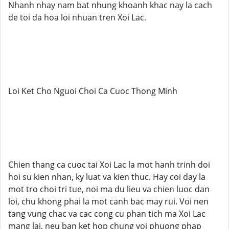
Nhanh nhay nam bat nhung khoanh khac nay la cach
de toi da hoa loi nhuan tren Xoi Lac.
Loi Ket Cho Nguoi Choi Ca Cuoc Thong Minh
Chien thang ca cuoc tai Xoi Lac la mot hanh trinh doi
hoi su kien nhan, ky luat va kien thuc. Hay coi day la
mot tro choi tri tue, noi ma du lieu va chien luoc dan
loi, chu khong phai la mot canh bac may rui. Voi nen
tang vung chac va cac cong cu phan tich ma Xoi Lac
mang lai, neu ban ket hop chung voi phuong phap