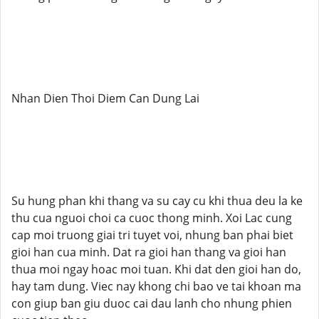
Nhan Dien Thoi Diem Can Dung Lai
Su hung phan khi thang va su cay cu khi thua deu la ke
thu cua nguoi choi ca cuoc thong minh. Xoi Lac cung
cap moi truong giai tri tuyet voi, nhung ban phai biet
gioi han cua minh. Dat ra gioi han thang va gioi han
thua moi ngay hoac moi tuan. Khi dat den gioi han do,
hay tam dung. Viec nay khong chi bao ve tai khoan ma
con giup ban giu duoc cai dau lanh cho nhung phien