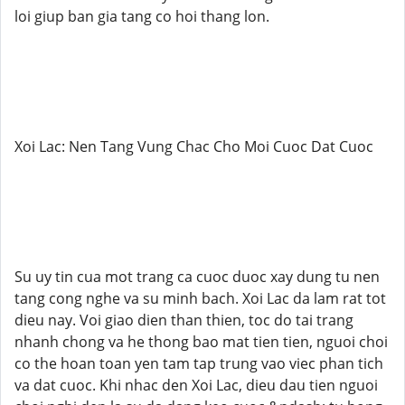
loi giup ban gia tang co hoi thang lon.
Xoi Lac: Nen Tang Vung Chac Cho Moi Cuoc Dat Cuoc
Su uy tin cua mot trang ca cuoc duoc xay dung tu nen
tang cong nghe va su minh bach. Xoi Lac da lam rat tot
dieu nay. Voi giao dien than thien, toc do tai trang
nhanh chong va he thong bao mat tien tien, nguoi choi
co the hoan toan yen tam tap trung vao viec phan tich
va dat cuoc. Khi nhac den Xoi Lac, dieu dau tien nguoi