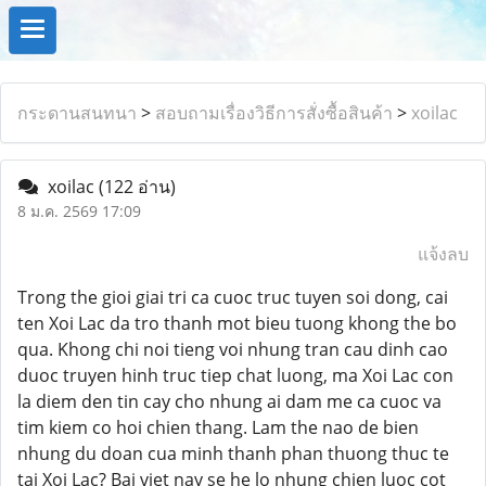
กระดานสนทนา
>
สอบถามเรื่องวิธีการสั่งซื้อสินค้า
>
xoilac
xoilac
(122 อ่าน)
8 ม.ค. 2569 17:09
แจ้งลบ
Trong the gioi giai tri ca cuoc truc tuyen soi dong, cai
ten Xoi Lac da tro thanh mot bieu tuong khong the bo
qua. Khong chi noi tieng voi nhung tran cau dinh cao
duoc truyen hinh truc tiep chat luong, ma Xoi Lac con
la diem den tin cay cho nhung ai dam me ca cuoc va
tim kiem co hoi chien thang. Lam the nao de bien
nhung du doan cua minh thanh phan thuong thuc te
tai Xoi Lac? Bai viet nay se he lo nhung chien luoc cot