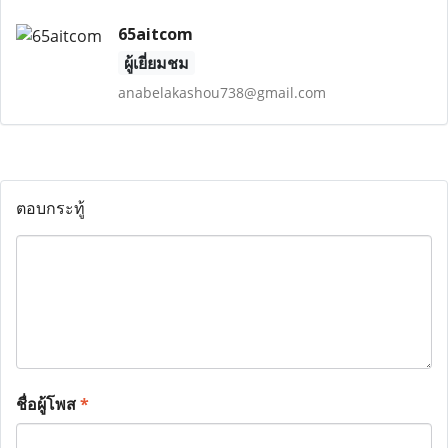
65aitcom
ผู้เยี่ยมชม
anabelakashou738@gmail.com
ตอบกระทู้
ชื่อผู้โพส
*