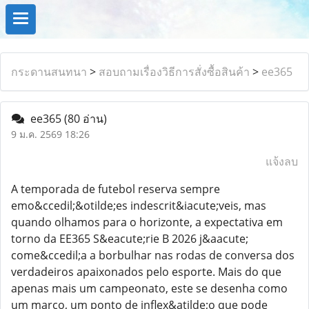
กระดานสนทนา
>
สอบถามเรื่องวิธีการสั่งซื้อสินค้า
>
ee365
ee365
(80 อ่าน)
9 ม.ค. 2569 18:26
แจ้งลบ
A temporada de futebol reserva sempre
emo&ccedil;&otilde;es indescrit&iacute;veis, mas
quando olhamos para o horizonte, a expectativa em
torno da EE365 S&eacute;rie B 2026 j&aacute;
come&ccedil;a a borbulhar nas rodas de conversa dos
verdadeiros apaixonados pelo esporte. Mais do que
apenas mais um campeonato, este se desenha como
um marco, um ponto de inflex&atilde;o que pode