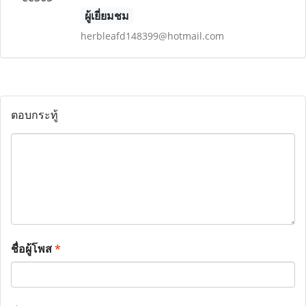
ผู้เยี่ยมชม
herbleafd148399@hotmail.com
ตอบกระทู้
ชื่อผู้โพส
*