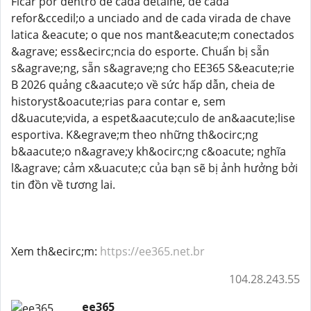
Ficar por dentro de cada detalhe, de cada
refor&ccedil;o a unciado and de cada virada de chave
latica &eacute; o que nos mant&eacute;m conectados
&agrave; ess&ecirc;ncia do esporte. Chuẩn bị sẵn
s&agrave;ng, sẵn s&agrave;ng cho EE365 S&eacute;rie
B 2026 quảng c&aacute;o về sức hấp dẫn, cheia de
historyst&oacute;rias para contar e, sem
d&uacute;vida, a espet&aacute;culo de an&aacute;lise
esportiva. K&egrave;m theo những th&ocirc;ng
b&aacute;o n&agrave;y kh&ocirc;ng c&oacute; nghĩa
l&agrave; cảm x&uacute;c của bạn sẽ bị ảnh hưởng bởi
tin đồn về tương lai.
Xem th&ecirc;m:
https://ee365.net.br
104.28.243.55
ee365