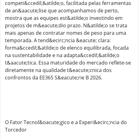
competi&ccedil;&atilde;o, facilitada pelas ferramentas
de an&aacute;lise que acompanhamos de perto,
mostra que as equipes est&atilde;o investindo em
projetos de m&eacute;dio prazo. N&atilde;o se trata
mais apenas de contratar nomes de peso para uma
temporada. A tend&ecirc;ncia &eacute; clara:
forma&ccedil;&atilde;o de elenco equilibrada, focada
na sustentabilidade e na adapta&ccedil;&atilde;o
t&aacute;tica. Essa maturidade do mercado reflete-se
diretamente na qualidade t&eacute;cnica dos
confrontos da EE365 S&eacute;rie B 2026.
O Fator Tecnol&oacute;gico e a Experi&ecirc;ncia do
Torcedor