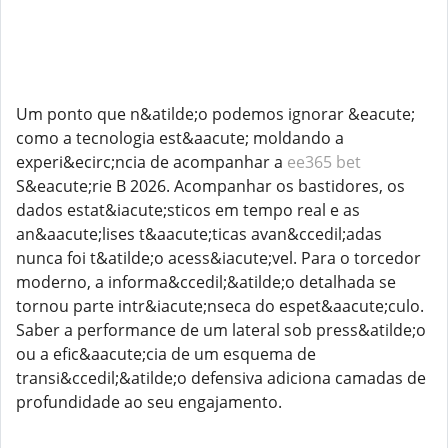
Um ponto que n&atilde;o podemos ignorar &eacute;
como a tecnologia est&aacute; moldando a
experi&ecirc;ncia de acompanhar a
ee365 bet
S&eacute;rie B 2026. Acompanhar os bastidores, os
dados estat&iacute;sticos em tempo real e as
an&aacute;lises t&aacute;ticas avan&ccedil;adas
nunca foi t&atilde;o acess&iacute;vel. Para o torcedor
moderno, a informa&ccedil;&atilde;o detalhada se
tornou parte intr&iacute;nseca do espet&aacute;culo.
Saber a performance de um lateral sob press&atilde;o
ou a efic&aacute;cia de um esquema de
transi&ccedil;&atilde;o defensiva adiciona camadas de
profundidade ao seu engajamento.