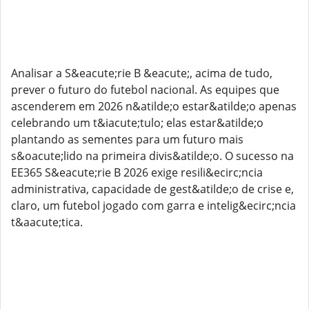
Analisar a S&eacute;rie B &eacute;, acima de tudo,
prever o futuro do futebol nacional. As equipes que
ascenderem em 2026 n&atilde;o estar&atilde;o apenas
celebrando um t&iacute;tulo; elas estar&atilde;o
plantando as sementes para um futuro mais
s&oacute;lido na primeira divis&atilde;o. O sucesso na
EE365 S&eacute;rie B 2026 exige resili&ecirc;ncia
administrativa, capacidade de gest&atilde;o de crise e,
claro, um futebol jogado com garra e intelig&ecirc;ncia
t&aacute;tica.