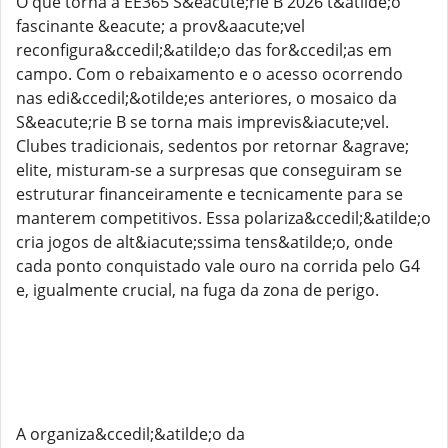
O que torna a EE365 S&eacute;rie B 2026 t&atilde;o
fascinante &eacute; a prov&aacute;vel
reconfigura&ccedil;&atilde;o das for&ccedil;as em
campo. Com o rebaixamento e o acesso ocorrendo
nas edi&ccedil;&otilde;es anteriores, o mosaico da
S&eacute;rie B se torna mais imprevis&iacute;vel.
Clubes tradicionais, sedentos por retornar &agrave;
elite, misturam-se a surpresas que conseguiram se
estruturar financeiramente e tecnicamente para se
manterem competitivos. Essa polariza&ccedil;&atilde;o
cria jogos de alt&iacute;ssima tens&atilde;o, onde
cada ponto conquistado vale ouro na corrida pelo G4
e, igualmente crucial, na fuga da zona de perigo.
A organiza&ccedil;&atilde;o da