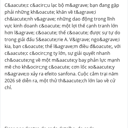
C&aacute;c c&acirc;u lạc bộ m&agrave; bạn đang gặp
phải những kh&oacute; khăn về t&agrave;i
ch&iacute;nh v&agrave; những dao động trong lĩnh
vực kinh doanh c&oacute; một lợi thế cạnh tranh lớn
hơn l&agrave; c&oacute; thể c&oacute; được sự tự do
trong giải đấu S&eacute;rie A. V&igrave; ngo&agrave;i
kia, bạn c&oacute; thể l&agrave;m điều đ&oacute;, với
c&aacute;c c&ocirc;ng ty lớn, sự giải quyết nhanh
ch&oacute;ng về một m&aacute;y bay phản lực mạnh
mẽ cho kh&ocirc;ng c&oacute; cơn lốc xo&aacute;y
n&agrave;o xảy ra efeito sanfona. Cuộc cắm trại năm
2026 sẽ diễn ra, một thử th&aacute;ch lớn lao về cử
chỉ.