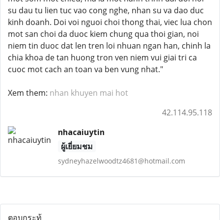
su dau tu lien tuc vao cong nghe, nhan su va dao duc
kinh doanh. Doi voi nguoi choi thong thai, viec lua chon
mot san choi da duoc kiem chung qua thoi gian, noi
niem tin duoc dat len tren loi nhuan ngan han, chinh la
chia khoa de tan huong tron ven niem vui giai tri ca
cuoc mot cach an toan va ben vung nhat."
Xem them:
nhan khuyen mai hot
42.114.95.118
nhacaiuytin
ผู้เยี่ยมชม
sydneyhazelwoodtz4681@hotmail.com
ตอบกระทู้