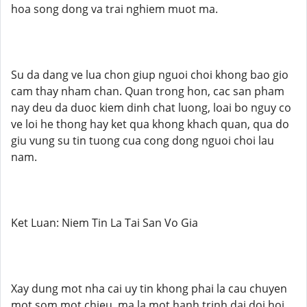
hoa song dong va trai nghiem muot ma.
Su da dang ve lua chon giup nguoi choi khong bao gio
cam thay nham chan. Quan trong hon, cac san pham
nay deu da duoc kiem dinh chat luong, loai bo nguy co
ve loi he thong hay ket qua khong khach quan, qua do
giu vung su tin tuong cua cong dong nguoi choi lau
nam.
Ket Luan: Niem Tin La Tai San Vo Gia
Xay dung mot nha cai uy tin khong phai la cau chuyen
mot som mot chieu, ma la mot hanh trinh dai doi hoi