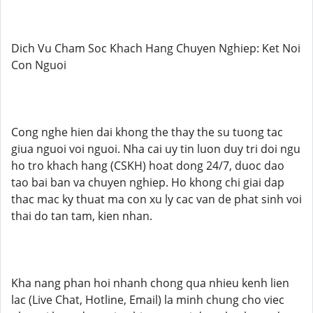
Dich Vu Cham Soc Khach Hang Chuyen Nghiep: Ket Noi
Con Nguoi
Cong nghe hien dai khong the thay the su tuong tac
giua nguoi voi nguoi. Nha cai uy tin luon duy tri doi ngu
ho tro khach hang (CSKH) hoat dong 24/7, duoc dao
tao bai ban va chuyen nghiep. Ho khong chi giai dap
thac mac ky thuat ma con xu ly cac van de phat sinh voi
thai do tan tam, kien nhan.
Kha nang phan hoi nhanh chong qua nhieu kenh lien
lac (Live Chat, Hotline, Email) la minh chung cho viec