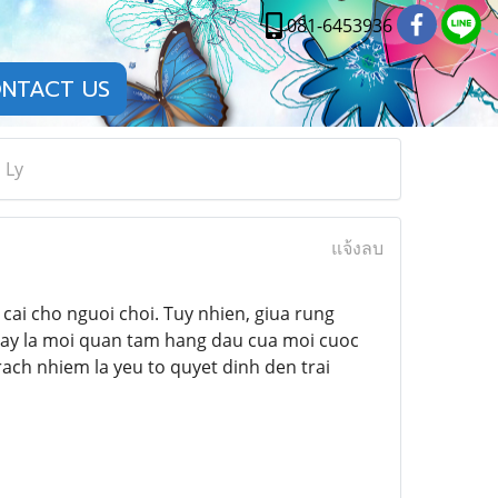
081-6453936
NTACT US
 Ly
แจ้งลบ
cai cho nguoi choi. Tuy nhien, giua rung
n cay la moi quan tam hang dau cua moi cuoc
ach nhiem la yeu to quyet dinh den trai