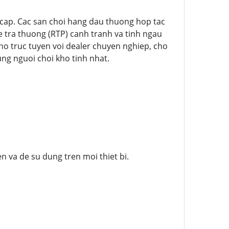
cap. Cac san choi hang dau thuong hop tac
 tra thuong (RTP) canh tranh va tinh ngau
ino truc tuyen voi dealer chuyen nghiep, cho
ung nguoi choi kho tinh nhat.
 va de su dung tren moi thiet bi.