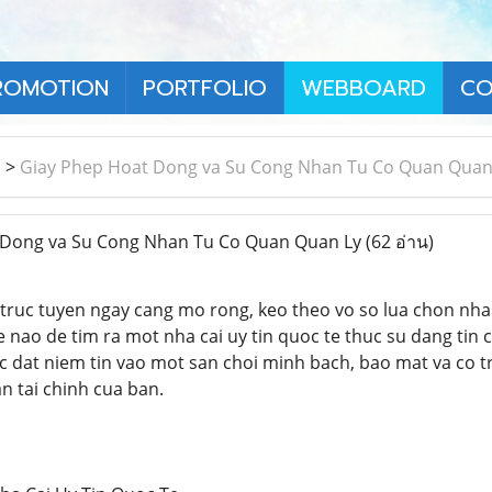
ROMOTION
PORTFOLIO
WEBBOARD
CO
า
>
Giay Phep Hoat Dong va Su Cong Nhan Tu Co Quan Quan
Dong va Su Cong Nhan Tu Co Quan Quan Ly
(62 อ่าน)
 truc tuyen ngay cang mo rong, keo theo vo so lua chon nha 
he nao de tim ra mot nha cai uy tin quoc te thuc su dang ti
c dat niem tin vao mot san choi minh bach, bao mat va co tr
n tai chinh cua ban.