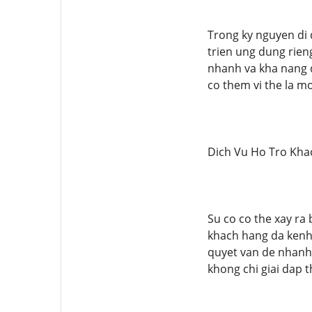
Trong ky nguyen di 
trien ung dung rien
nhanh va kha nang d
co them vi the la mo
Dich Vu Ho Tro Kha
Su co co the xay ra 
khach hang da kenh 
quyet van de nhanh 
khong chi giai dap 