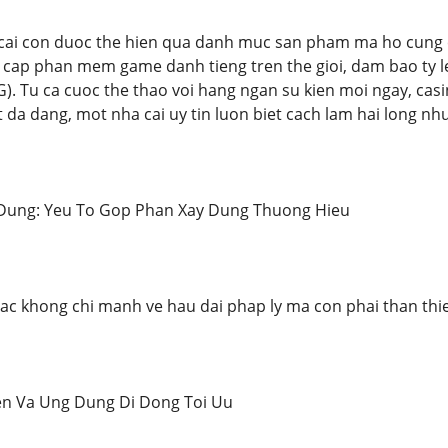
 cai con duoc the hien qua danh muc san pham ma ho cung 
cap phan mem game danh tieng tren the gioi, dam bao ty le
G). Tu ca cuoc the thao voi hang ngan su kien moi ngay, cas
t da dang, mot nha cai uy tin luon biet cach lam hai long nh
Dung: Yeu To Gop Phan Xay Dung Thuong Hieu
ac khong chi manh ve hau dai phap ly ma con phai than thien
en Va Ung Dung Di Dong Toi Uu