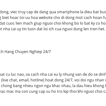
dong, viec truy cap de dang qua smartphone la dieu bat bu
g biet hoac toi uu hoa website cho di dong mot cach hoan ha
at cuoc lien mach giup nguoi choi khong bo lo bat ky co hoi
t nha cai uy tin luon dat loi ich cua nguoi dung len tren het.
ch Hang Chuyen Nghiep 24/7
bat cu luc nao, va cach nha cai xu ly nhung van de do se din
(live chat, email, hotline) hoat dong 24/7, voi doi ngu nhan
chong bang nhieu ngon ngu khac nhau, la dau hieu khong th
thac mac ma con cung cap su ho tro kip thoi khi nguoi choi c