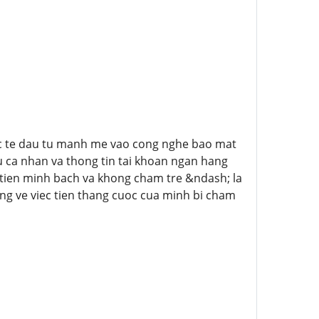
uoc te dau tu manh me vao cong nghe bao mat
eu ca nhan va thong tin tai khoan ngan hang
 tien minh bach va khong cham tre &ndash; la
ng ve viec tien thang cuoc cua minh bi cham