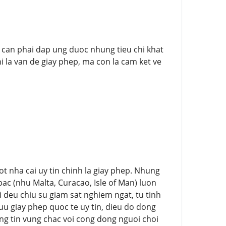
i can phai dap ung duoc nhung tieu chi khat
i la van de giay phep, ma con la cam ket ve
ot nha cai uy tin chinh la giay phep. Nhung
ac (nhu Malta, Curacao, Isle of Man) luon
deu chiu su giam sat nghiem ngat, tu tinh
uu giay phep quoc te uy tin, dieu do dong
ng tin vung chac voi cong dong nguoi choi