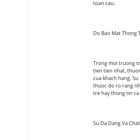
toan cau.
Do Bao Mat Thong T
Trong moi truong tr
tien tien nhat, thu
cua khach hang. Su 
thuoc do ro rang nh
tre hay thong tin ca 
Su Da Dang Va Cha