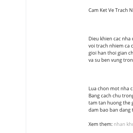
Cam Ket Ve Trach 
Dieu khien cac nha 
voi trach nhiem ca 
gioi han thoi gian 
va su ben vung tron
Lua chon mot nha cai
Bang cach chu trong
tam tan huong the g
dam bao ban dang th
Xem them:
nhan kh