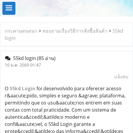
กระดานสนทนา
>
สอบถามเรื่องวิธีการสั่งซื้อสินค้า
>
55kd
login
55kd login
(85 อ่าน)
10 ม.ค. 2569 01:47
แจ้งลบ
O
55kd Login
foi desenvolvido para oferecer acesso
r&aacute;pido, simples e seguro &agrave; plataforma,
permitindo que os usu&aacute;rios entrem em suas
contas com total praticidade. Com um sistema de
autentica&ccedil;&atilde;o moderno e
confi&aacute;vel, o 55kd Login garante a
prote&ccedil;&atilde;o das informa&ccedil;&otilde;es