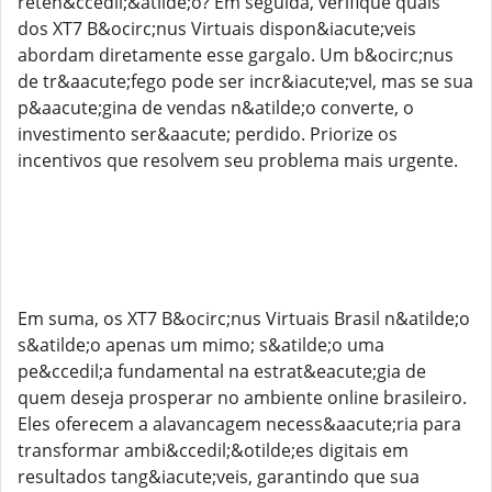
reten&ccedil;&atilde;o? Em seguida, verifique quais
dos XT7 B&ocirc;nus Virtuais dispon&iacute;veis
abordam diretamente esse gargalo. Um b&ocirc;nus
de tr&aacute;fego pode ser incr&iacute;vel, mas se sua
p&aacute;gina de vendas n&atilde;o converte, o
investimento ser&aacute; perdido. Priorize os
incentivos que resolvem seu problema mais urgente.
Em suma, os XT7 B&ocirc;nus Virtuais Brasil n&atilde;o
s&atilde;o apenas um mimo; s&atilde;o uma
pe&ccedil;a fundamental na estrat&eacute;gia de
quem deseja prosperar no ambiente online brasileiro.
Eles oferecem a alavancagem necess&aacute;ria para
transformar ambi&ccedil;&otilde;es digitais em
resultados tang&iacute;veis, garantindo que sua