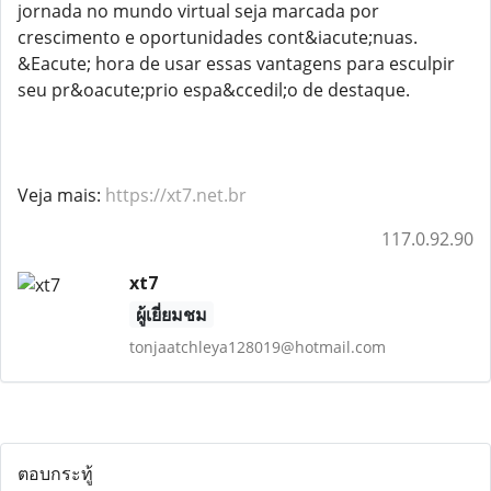
jornada no mundo virtual seja marcada por
crescimento e oportunidades cont&iacute;nuas.
&Eacute; hora de usar essas vantagens para esculpir
seu pr&oacute;prio espa&ccedil;o de destaque.
Veja mais:
https://xt7.net.br
117.0.92.90
xt7
ผู้เยี่ยมชม
tonjaatchleya128019@hotmail.com
ตอบกระทู้