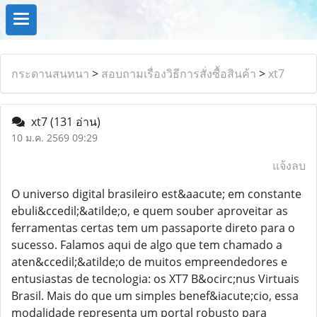
กระดานสนทนา
>
สอบถามเรื่องวิธีการสั่งซื้อสินค้า
>
xt7
xt7
(131 อ่าน)
10 ม.ค. 2569 09:29
แจ้งลบ
O universo digital brasileiro est&aacute; em constante
ebuli&ccedil;&atilde;o, e quem souber aproveitar as
ferramentas certas tem um passaporte direto para o
sucesso. Falamos aqui de algo que tem chamado a
aten&ccedil;&atilde;o de muitos empreendedores e
entusiastas de tecnologia: os XT7 B&ocirc;nus Virtuais
Brasil. Mais do que um simples benef&iacute;cio, essa
modalidade representa um portal robusto para