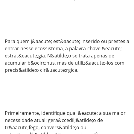
Para quem j&aacute; est&aacute; inserido ou prestes a
entrar nesse ecossistema, a palavra-chave &eacute;
estrat&eacute;gia. N&atilde;o se trata apenas de
acumular b&ocirc;nus, mas de utiliz&aacute;-los com
precis&atilde;o cir&uacute;rgica.
Primeiramente, identifique qual &eacute; a sua maior
necessidade atual: gera&ccedil;&atilde;o de
tr&aacute;fego, convers&atilde;o ou