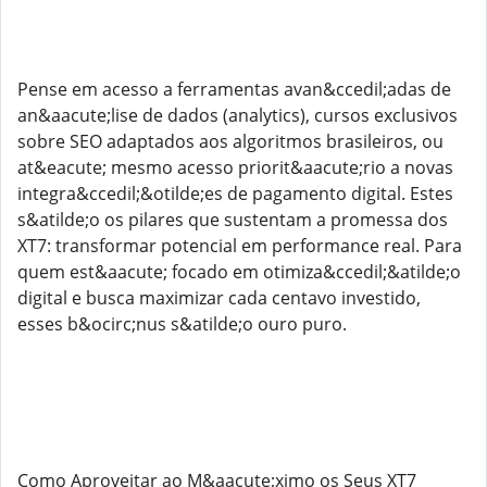
Pense em acesso a ferramentas avan&ccedil;adas de
an&aacute;lise de dados (analytics), cursos exclusivos
sobre SEO adaptados aos algoritmos brasileiros, ou
at&eacute; mesmo acesso priorit&aacute;rio a novas
integra&ccedil;&otilde;es de pagamento digital. Estes
s&atilde;o os pilares que sustentam a promessa dos
XT7: transformar potencial em performance real. Para
quem est&aacute; focado em otimiza&ccedil;&atilde;o
digital e busca maximizar cada centavo investido,
esses b&ocirc;nus s&atilde;o ouro puro.
Como Aproveitar ao M&aacute;ximo os Seus XT7