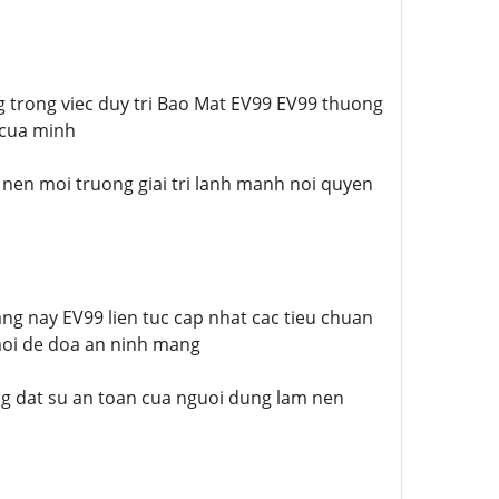
g trong viec duy tri Bao Mat EV99 EV99 thuong
 cua minh
 nen moi truong giai tri lanh manh noi quyen
ng nay EV99 lien tuc cap nhat cac tieu chuan
moi de doa an ninh mang
ng dat su an toan cua nguoi dung lam nen