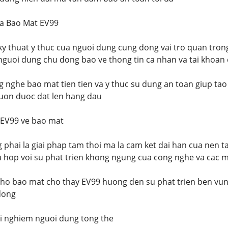
va Bao Mat EV99
y thuat y thuc cua nguoi dung cung dong vai tro quan tron
nguoi dung chu dong bao ve thong tin ca nhan va tai khoan
g nghe bao mat tien tien va y thuc su dung an toan giup tao
luon duoc dat len hang dau
 EV99 ve bao mat
phai la giai phap tam thoi ma la cam ket dai han cua nen ta
 hop voi su phat trien khong ngung cua cong nghe va cac 
 cho bao mat cho thay EV99 huong den su phat trien ben vu
dong
ai nghiem nguoi dung tong the