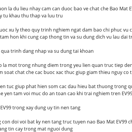
uon la du lieu nhay cam can duoc bao ve chat che Bao Mat 
y tu khau thu thap va luu tru
uoc xu ly theo quy trinh nghiem ngat dam bao chi phuc vu
tam hon khi cung cap thong tin va su dung dich vu lau dai 
 qua trinh dang nhap va su dung tai khoan
 la mot trong nhung diem trong yeu lien quan truc tiep de
em soat chat che cac buoc xac thuc giup giam thieu nguy co t
ien tuc giup phat hien som cac dau hieu bat thuong trong 
e yen tam voi muc do an toan cao khi trai nghiem tren EV9
 EV99 trong xay dung uy tin nen tang
ng con doi voi bat ky nen tang truc tuyen nao Bao Mat EV99 
ang tin cay trong mat nguoi dung