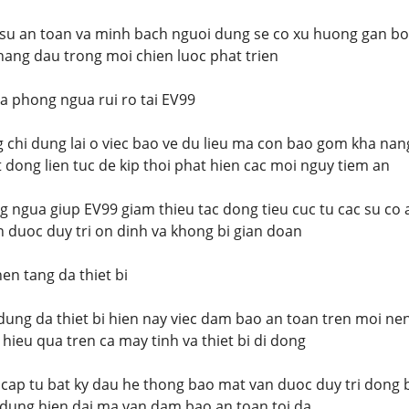
u an toan va minh bach nguoi dung se co xu huong gan bo l
hang dau trong moi chien luoc phat trien
a phong ngua rui ro tai EV99
chi dung lai o viec bao ve du lieu ma con bao gom kha nang 
 dong lien tuc de kip thoi phat hien cac moi nguy tiem an
 ngua giup EV99 giam thieu tac dong tieu cuc tu cac su co
 duoc duy tri on dinh va khong bi gian doan
en tang da thiet bi
ung da thiet bi hien nay viec dam bao an toan tren moi ne
hieu qua tren ca may tinh va thiet bi di dong
cap tu bat ky dau he thong bao mat van duoc duy tri dong 
 dung hien dai ma van dam bao an toan toi da