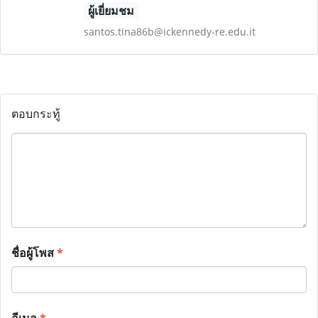
ผู้เยี่ยมชม
santos.tina86b@ickennedy-re.edu.it
ตอบกระทู้
ชื่อผู้โพส
*