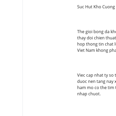
Suc Hut Kho Cuong
The gioi bong da kh
thay doi chien thua
hop thong tin chat
Viet Nam khong phai
Viec cap nhat ty so 
duoc nen tang nay x
ham mo co the tim t
nhap chuot.