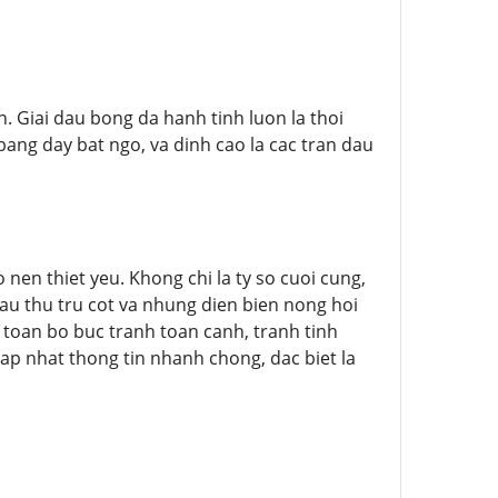
 Giai dau bong da hanh tinh luon la thoi
ng day bat ngo, va dinh cao la cac tran dau
en thiet yeu. Khong chi la ty so cuoi cung,
u thu tru cot va nhung dien bien nong hoi
toan bo buc tranh toan canh, tranh tinh
cap nhat thong tin nhanh chong, dac biet la