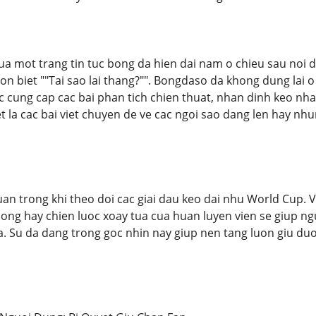
a mot trang tin tuc bong da hien dai nam o chieu sau noi 
on biet ""Tai sao lai thang?"". Bongdaso da khong dung lai o
 cung cap cac bai phan tich chien thuat, nhan dinh keo nh
t la cac bai viet chuyen de ve cac ngoi sao dang len hay nh
uan trong khi theo doi cac giai dau keo dai nhu World Cup. 
ng hay chien luoc xoay tua cua huan luyen vien se giup ngu
. Su da dang trong goc nhin nay giup nen tang luon giu duo