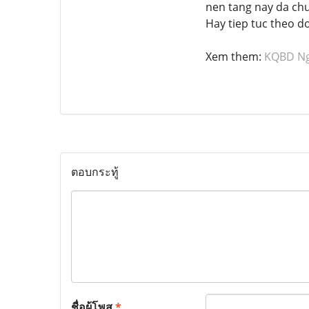
nen tang nay da chu
Hay tiep tuc theo do
Xem them:
KQBD Ng
ตอบกระทู้
ชื่อผู้โพส
*