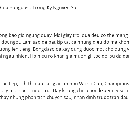
 Cua Bongdaso Trong Ky Nguyen So
ong bao gio ngung quay. Moi giay troi qua deu co the mang
t dot ngot. Lam sao de bat kip tat ca nhung dieu do ma khon
 luong len tieng. Bongdaso da xay dung duoc mot cho dung 
 ngau nhien. Ho hieu ro khan gia muon gi: toc do, su da dan
truc tiep, lich thi dau cac giai lon nhu World Cup, Champion
u ly mot cach muot ma. Day khong chi la noi de xem ty so, 
hay nhung phan tich chuyen sau, nhan dinh truoc tran dau v