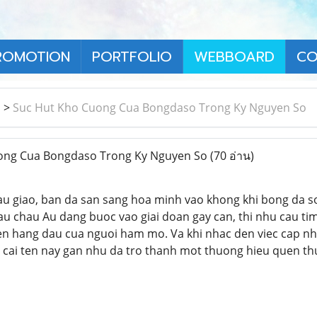
ROMOTION
PORTFOLIO
WEBBOARD
CO
า
>
Suc Hut Kho Cuong Cua Bongdaso Trong Ky Nguyen So
ong Cua Bongdaso Trong Ky Nguyen So
(70 อ่าน)
au giao, ban da san sang hoa minh vao khong khi bong da 
dau chau Au dang buoc vao giai doan gay can, thi nhu cau ti
ien hang dau cua nguoi ham mo. Va khi nhac den viec cap nha
cai ten nay gan nhu da tro thanh mot thuong hieu quen thu