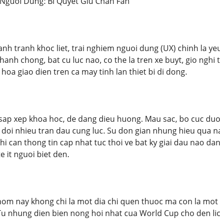
 Nguoi Dung: Bi Quyet Giu Chan Fan
nh tranh khoc liet, trai nghiem nguoi dung (UX) chinh la yeu
hanh chong, bat cu luc nao, co the la tren xe buyt, gio ngh
u hoa giao dien tren ca may tinh lan thiet bi di dong.
sap xep khoa hoc, de dang dieu huong. Mau sac, bo cuc duo
o doi nhieu tran dau cung luc. Su don gian nhung hieu qua n
i can thong tin cap nhat tuc thoi ve bat ky giai dau nao da
 it nguoi biet den.
om nay khong chi la mot dia chi quen thuoc ma con la mot
u nhung dien bien nong hoi nhat cua World Cup cho den lich t