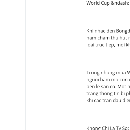
World Cup &ndash; 
Khi nhac den Bongda
nam cham thu hut mo
loai truc tiep, moi
Trong nhung mua Wor
nguoi ham mo con qu
ben le san co. Mot 
trang thong tin bi 
khi cac tran dau die
Khong Chi La Ty So