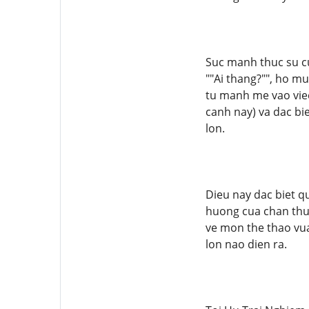
Suc manh thuc su cu
""Ai thang?"", ho mu
tu manh me vao viec
canh nay) va dac bie
lon.
Dieu nay dac biet q
huong cua chan thuo
ve mon the thao vua
lon nao dien ra.