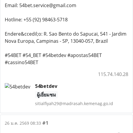
Email: 54bet.service@gmail.com
Hotline: +55 (92) 98463-5718
Endere&ccedil;o: R. Sao Bento do Sapucai, 541 - Jardim
Nova Europa, Campinas - SP, 13040-057, Brazil
#54BET #54_BET #54betdev #apostas54BET
#cassino54BET
115.74.140.28
54betdev
ผู้เยี่ยมชม
sitialfiyah29@madrasah.kemenag.go.id
#1
26 ม.ค. 2569 08:33