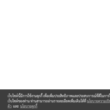
เว็บไซต์นี้มีการใช้งานคุกกี้ เพื่อเพิ่มประสิทธิภาพและประสบการณ์ที่ดีในการ
เว็บไซต์ของท่าน ท่านสามารถอ่านรายละเอียดเพิ่มเติมได้ที่
นโยบายความเป็
ตัว
และ
นโยบายคุกกี้