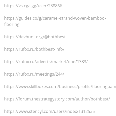
https://vs.cga.gg/user/238866
https://guides.co/g/caramel-strand-woven-bamboo-
flooring
https://devhunt.org/@bothbest
https://rufox.ru/bothbest/info/
https://rufox.ru/adverts/market/one/1383/
https://rufox.ru/meetings/244/
https://www.skillboxes.com/business/profile/flooringb
https://forum.thestrategystory.com/author/bothbest/
https://www.stencyl.com/users/index/1312535