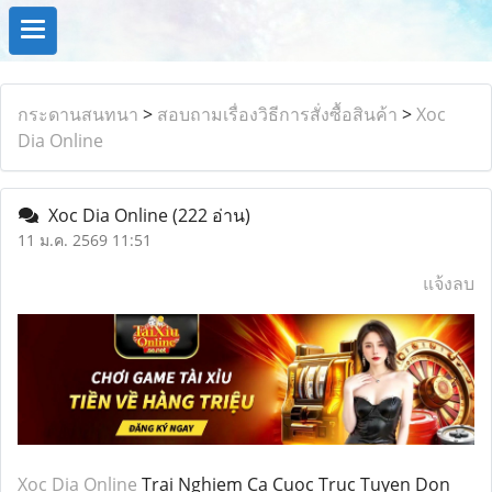
กระดานสนทนา
>
สอบถามเรื่องวิธีการสั่งซื้อสินค้า
>
Xoc
Dia Online
Xoc Dia Online
(222 อ่าน)
11 ม.ค. 2569 11:51
แจ้งลบ
Xoc Dia Online
Trai Nghiem Ca Cuoc Truc Tuyen Don