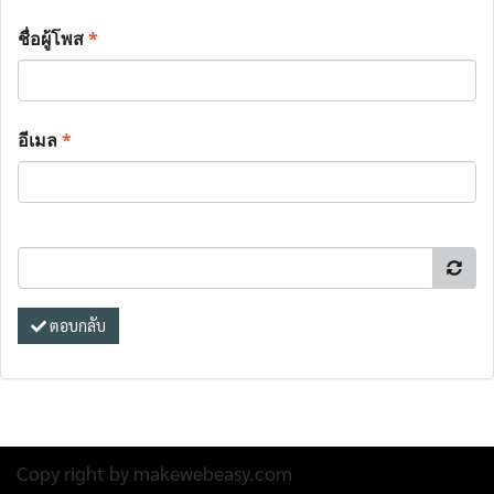
ชื่อผู้โพส
*
อีเมล
*
ตอบกลับ
Copy right by makewebeasy.com