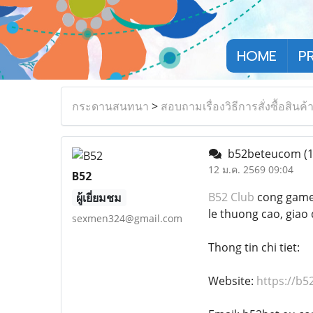
HOME
P
กระดานสนทนา
>
สอบถามเรื่องวิธีการสั่งซื้อสินค้
b52beteucom
(
12 ม.ค. 2569 09:04
B52
B52 Club
cong game 
ผู้เยี่ยมชม
le thuong cao, giao 
sexmen324@gmail.com
Thong tin chi tiet:
Website:
https://b5