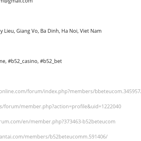
com@gmail.com
uy Lieu, Giang Vo, Ba Dinh, Ha Noi, Viet Nam
e, #b52_casino, #b52_bet
d-online.com/forum/index.php?members/bbeteucom.345957
.rs/forum/member.php?action=profile&uid=1222040
forum.com/en/member.php?373463-b52beteucom
hantai.com/members/b52beteucomm.591406/