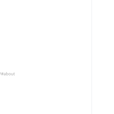
/#about