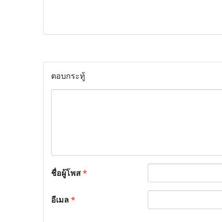
ตอบกระทู้
ชื่อผู้โพส
*
อีเมล
*