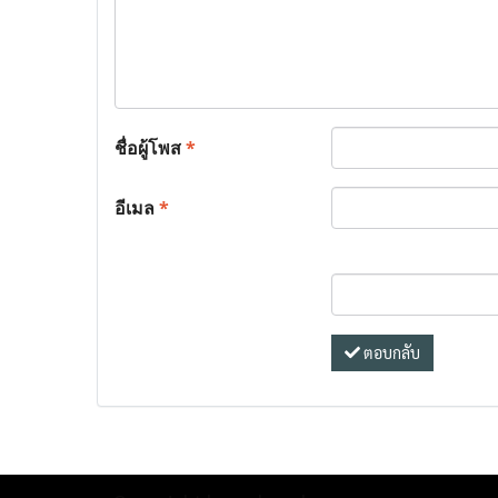
ชื่อผู้โพส
*
อีเมล
*
ตอบกลับ