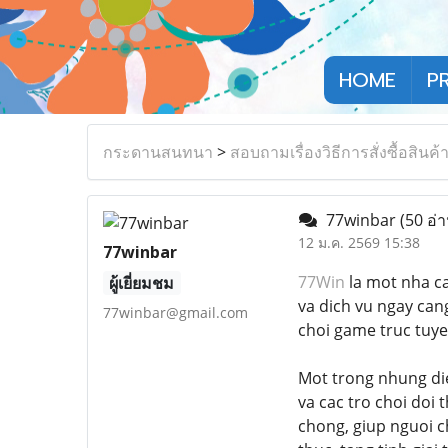
HOME
P
กระดานสนทนา
>
สอบถามเรื่องวิธีการสั่งซื้อสินค้
77winbar
(50 อ่า
12 ม.ค. 2569 15:38
77winbar
77Win
la mot nha ca
ผู้เยี่ยมชม
va dich vu ngay can
77winbar@gmail.com
choi game truc tuyen
Mot trong nhung di
va cac tro choi doi
chong, giup nguoi ch