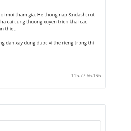
uoi moi tham gia. He thong nap &ndash; rut
Nha cai cung thuong xuyen trien khai cac
n thiet.
 dan xay dung duoc vi the rieng trong thi
115.77.66.196