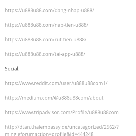
https://u888u88.com/dang-nhap-u888/
https://u888u88.com/nap-tien-u888/
https://u888u88.com/rut-tien-u888/
https://u888u88.com/tai-app-u888/
Social:
https://www.reddit.com/user/u888u88com1/
https://medium.com/@u888u88com/about
https://www.tripadvisor.com/Profile/u888u88com
http://dtan.thaiembassy.de/uncategorized/2562/?
mingleforumaction=profile&id=444248