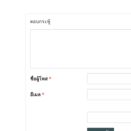
ตอบกระทู้
ชื่อผู้โพส
*
อีเมล
*