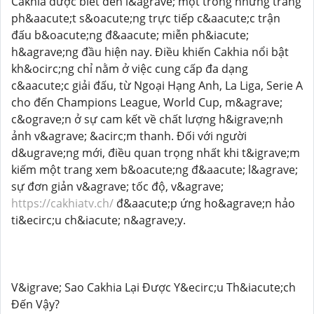
Cakhia được biết đến l&agrave; một trong những trang
ph&aacute;t s&oacute;ng trực tiếp c&aacute;c trận
đấu b&oacute;ng đ&aacute; miễn ph&iacute;
h&agrave;ng đầu hiện nay. Điều khiến Cakhia nổi bật
kh&ocirc;ng chỉ nằm ở việc cung cấp đa dạng
c&aacute;c giải đấu, từ Ngoại Hạng Anh, La Liga, Serie A
cho đến Champions League, World Cup, m&agrave;
c&ograve;n ở sự cam kết về chất lượng h&igrave;nh
ảnh v&agrave; &acirc;m thanh. Đối với người
d&ugrave;ng mới, điều quan trọng nhất khi t&igrave;m
kiếm một trang xem b&oacute;ng đ&aacute; l&agrave;
sự đơn giản v&agrave; tốc độ, v&agrave;
https://cakhiatv.ch/
đ&aacute;p ứng ho&agrave;n hảo
ti&ecirc;u ch&iacute; n&agrave;y.
V&igrave; Sao Cakhia Lại Được Y&ecirc;u Th&iacute;ch
Đến Vậy?