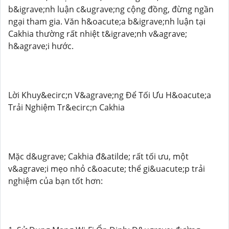
b&igrave;nh luận c&ugrave;ng cộng đồng, đừng ngần
ngại tham gia. Văn h&oacute;a b&igrave;nh luận tại
Cakhia thường rất nhiệt t&igrave;nh v&agrave;
h&agrave;i hước.
Lời Khuy&ecirc;n V&agrave;ng Để Tối Ưu H&oacute;a
Trải Nghiệm Tr&ecirc;n Cakhia
Mặc d&ugrave; Cakhia đ&atilde; rất tối ưu, một
v&agrave;i mẹo nhỏ c&oacute; thể gi&uacute;p trải
nghiệm của bạn tốt hơn: