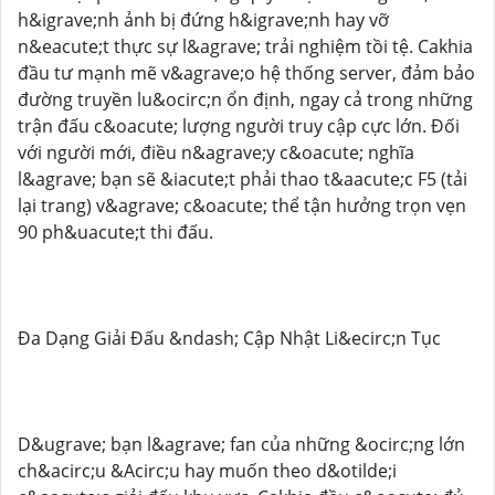
h&igrave;nh ảnh bị đứng h&igrave;nh hay vỡ
n&eacute;t thực sự l&agrave; trải nghiệm tồi tệ. Cakhia
đầu tư mạnh mẽ v&agrave;o hệ thống server, đảm bảo
đường truyền lu&ocirc;n ổn định, ngay cả trong những
trận đấu c&oacute; lượng người truy cập cực lớn. Đối
với người mới, điều n&agrave;y c&oacute; nghĩa
l&agrave; bạn sẽ &iacute;t phải thao t&aacute;c F5 (tải
lại trang) v&agrave; c&oacute; thể tận hưởng trọn vẹn
90 ph&uacute;t thi đấu.
Đa Dạng Giải Đấu &ndash; Cập Nhật Li&ecirc;n Tục
D&ugrave; bạn l&agrave; fan của những &ocirc;ng lớn
ch&acirc;u &Acirc;u hay muốn theo d&otilde;i