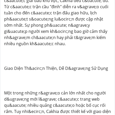
c&aacute;c giải đấu khu vực, Cakhia đều c&oacute; đủ.
Từ c&aacute;c trận cầu "đinh" diễn ra v&agrave;o cuối
tuần cho đến c&aacute;c trận đấu giao hữu, lịch
ph&aacute;t s&oacute;ng lu&ocirc;n được cập nhật
sớm nhất. Sự phong ph&uacute; n&agrave;y
gi&uacute;p người xem kh&ocirc;ng bao giờ cảm thấy
nh&agrave;m ch&aacute;n hay phải t&igrave;m kiếm
nhiều nguồn kh&aacute;c nhau.
Giao Diện Th&acirc;n Thiện, Dễ D&agrave;ng Sử Dụng
Một trong những r&agrave;o cản lớn nhất cho người
d&ugrave;ng mới l&agrave; c&aacute;c trang web
qu&aacute; nhiều quảng c&aacute;o hoặc bố cục rối
rắm. Tuy nhi&ecirc;n, Cakhia được thiết kế với giao diện