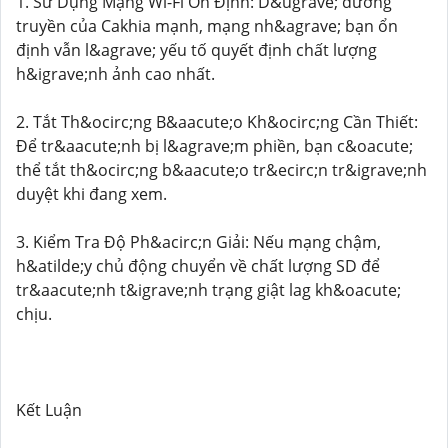
1. Sử Dụng Mạng Wi-Fi Ổn Định: D&ugrave; đường
truyền của Cakhia mạnh, mạng nh&agrave; bạn ổn
định vẫn l&agrave; yếu tố quyết định chất lượng
h&igrave;nh ảnh cao nhất.
2. Tắt Th&ocirc;ng B&aacute;o Kh&ocirc;ng Cần Thiết:
Để tr&aacute;nh bị l&agrave;m phiền, bạn c&oacute;
thể tắt th&ocirc;ng b&aacute;o tr&ecirc;n tr&igrave;nh
duyệt khi đang xem.
3. Kiểm Tra Độ Ph&acirc;n Giải: Nếu mạng chậm,
h&atilde;y chủ động chuyển về chất lượng SD để
tr&aacute;nh t&igrave;nh trạng giật lag kh&oacute;
chịu.
Kết Luận