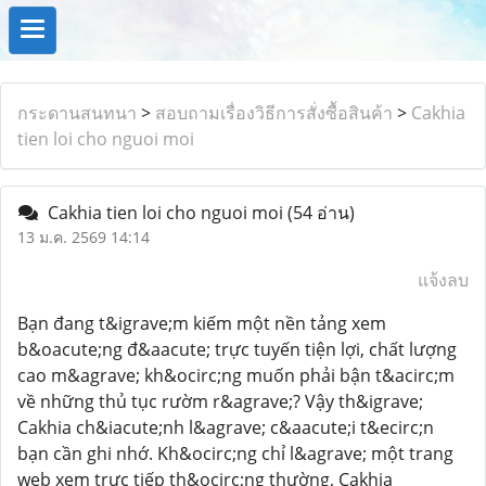
กระดานสนทนา
>
สอบถามเรื่องวิธีการสั่งซื้อสินค้า
>
Cakhia
tien loi cho nguoi moi
Cakhia tien loi cho nguoi moi
(54 อ่าน)
13 ม.ค. 2569 14:14
แจ้งลบ
Bạn đang t&igrave;m kiếm một nền tảng xem
b&oacute;ng đ&aacute; trực tuyến tiện lợi, chất lượng
cao m&agrave; kh&ocirc;ng muốn phải bận t&acirc;m
về những thủ tục rườm r&agrave;? Vậy th&igrave;
Cakhia ch&iacute;nh l&agrave; c&aacute;i t&ecirc;n
bạn cần ghi nhớ. Kh&ocirc;ng chỉ l&agrave; một trang
web xem trực tiếp th&ocirc;ng thường, Cakhia