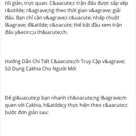
tối giản, trực quan. C&aacute;c trận đấu được sắp xếp
r&otilde; r&agrave;ng theo thời gian v&agrave; giải
đấu. Bạn chỉ cần v&agrave;i c&uacute; nhấp chuột
l&agrave; đ&atilde; c&oacute; thể bắt đầu xem trận
đấu y&ecirc;u th&iacute;ch.
Hướng Dẫn Chi Tiết C&aacute;ch Truy Cập v&agrave;
Sử Dụng Cakhia Cho Người Mới
Để gi&uacute;p bạn nhanh ch&oacute;ng l&agrave;m
quen với Cakhia, h&atilde;y thực hiện theo c&aacute;c
bước đơn giản sau: