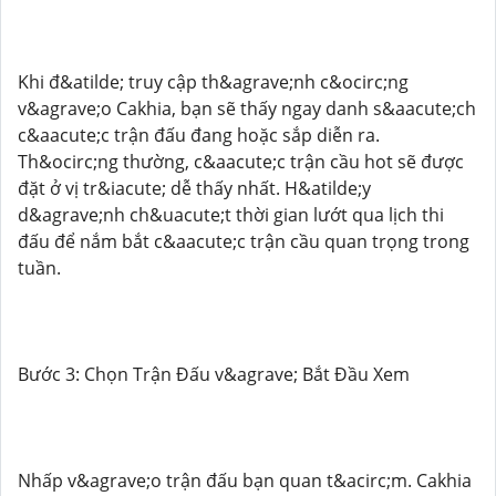
Khi đ&atilde; truy cập th&agrave;nh c&ocirc;ng
v&agrave;o Cakhia, bạn sẽ thấy ngay danh s&aacute;ch
c&aacute;c trận đấu đang hoặc sắp diễn ra.
Th&ocirc;ng thường, c&aacute;c trận cầu hot sẽ được
đặt ở vị tr&iacute; dễ thấy nhất. H&atilde;y
d&agrave;nh ch&uacute;t thời gian lướt qua lịch thi
đấu để nắm bắt c&aacute;c trận cầu quan trọng trong
tuần.
Bước 3: Chọn Trận Đấu v&agrave; Bắt Đầu Xem
Nhấp v&agrave;o trận đấu bạn quan t&acirc;m. Cakhia