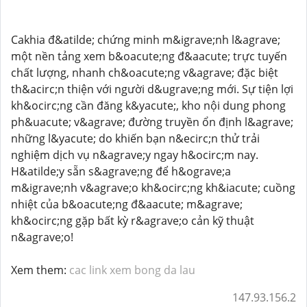
Cakhia đ&atilde; chứng minh m&igrave;nh l&agrave;
một nền tảng xem b&oacute;ng đ&aacute; trực tuyến
chất lượng, nhanh ch&oacute;ng v&agrave; đặc biệt
th&acirc;n thiện với người d&ugrave;ng mới. Sự tiện lợi
kh&ocirc;ng cần đăng k&yacute;, kho nội dung phong
ph&uacute; v&agrave; đường truyền ổn định l&agrave;
những l&yacute; do khiến bạn n&ecirc;n thử trải
nghiệm dịch vụ n&agrave;y ngay h&ocirc;m nay.
H&atilde;y sẵn s&agrave;ng để h&ograve;a
m&igrave;nh v&agrave;o kh&ocirc;ng kh&iacute; cuồng
nhiệt của b&oacute;ng đ&aacute; m&agrave;
kh&ocirc;ng gặp bất kỳ r&agrave;o cản kỹ thuật
n&agrave;o!
Xem them:
cac link xem bong da lau
147.93.156.2