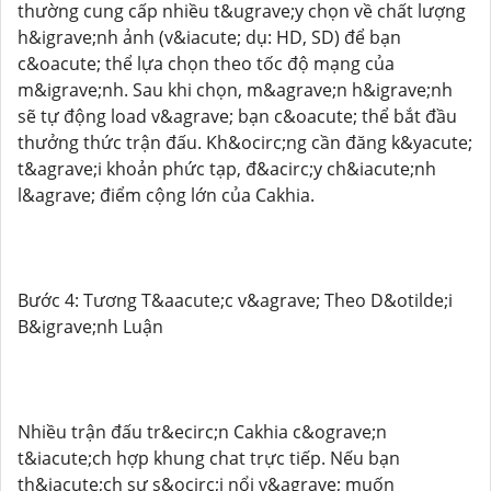
thường cung cấp nhiều t&ugrave;y chọn về chất lượng
h&igrave;nh ảnh (v&iacute; dụ: HD, SD) để bạn
c&oacute; thể lựa chọn theo tốc độ mạng của
m&igrave;nh. Sau khi chọn, m&agrave;n h&igrave;nh
sẽ tự động load v&agrave; bạn c&oacute; thể bắt đầu
thưởng thức trận đấu. Kh&ocirc;ng cần đăng k&yacute;
t&agrave;i khoản phức tạp, đ&acirc;y ch&iacute;nh
l&agrave; điểm cộng lớn của Cakhia.
Bước 4: Tương T&aacute;c v&agrave; Theo D&otilde;i
B&igrave;nh Luận
Nhiều trận đấu tr&ecirc;n Cakhia c&ograve;n
t&iacute;ch hợp khung chat trực tiếp. Nếu bạn
th&iacute;ch sự s&ocirc;i nổi v&agrave; muốn