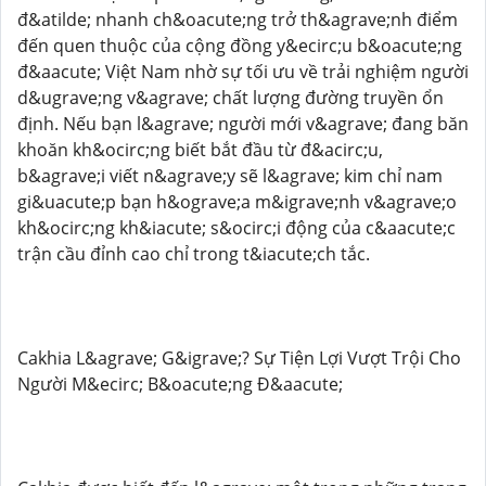
đ&atilde; nhanh ch&oacute;ng trở th&agrave;nh điểm
đến quen thuộc của cộng đồng y&ecirc;u b&oacute;ng
đ&aacute; Việt Nam nhờ sự tối ưu về trải nghiệm người
d&ugrave;ng v&agrave; chất lượng đường truyền ổn
định. Nếu bạn l&agrave; người mới v&agrave; đang băn
khoăn kh&ocirc;ng biết bắt đầu từ đ&acirc;u,
b&agrave;i viết n&agrave;y sẽ l&agrave; kim chỉ nam
gi&uacute;p bạn h&ograve;a m&igrave;nh v&agrave;o
kh&ocirc;ng kh&iacute; s&ocirc;i động của c&aacute;c
trận cầu đỉnh cao chỉ trong t&iacute;ch tắc.
Cakhia L&agrave; G&igrave;? Sự Tiện Lợi Vượt Trội Cho
Người M&ecirc; B&oacute;ng Đ&aacute;