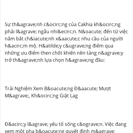
Sự th&agrave;nh c&ocirc;ng của Cakhia kh&ocirc;ng
phải l&agrave; ngẫu nhi&ecirc;n. N&oacute; đến từ việc
nắm bắt ch&iacute;nh x&aacute;c nhu cầu của người
h&acirc;m mộ. H&atilde;y c&ugrave;ng điểm qua
những ưu điểm then chốt khiến nền tảng n&agrave;y
trở th&agrave;nh lựa chọn h&agrave;ng đầu:
Trải Nghiệm Xem B&oacute;ng Đ&aacute; Mượt
M&agrave;, Kh&ocirc;ng Giật Lag
Đ&acirc;y l&agrave; yếu tố sống c&ograve;n. Việc đang
xem một pha b&oacute;ng quyết định m&agrave;