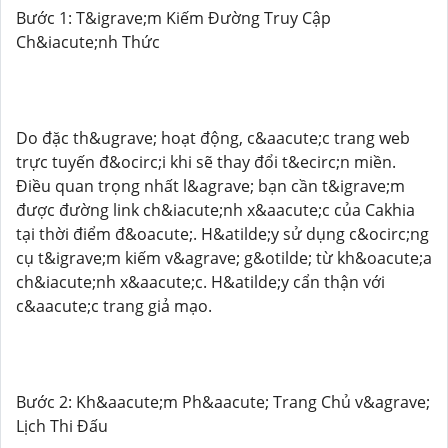
Bước 1: T&igrave;m Kiếm Đường Truy Cập
Ch&iacute;nh Thức
Do đặc th&ugrave; hoạt động, c&aacute;c trang web
trực tuyến đ&ocirc;i khi sẽ thay đổi t&ecirc;n miền.
Điều quan trọng nhất l&agrave; bạn cần t&igrave;m
được đường link ch&iacute;nh x&aacute;c của Cakhia
tại thời điểm đ&oacute;. H&atilde;y sử dụng c&ocirc;ng
cụ t&igrave;m kiếm v&agrave; g&otilde; từ kh&oacute;a
ch&iacute;nh x&aacute;c. H&atilde;y cẩn thận với
c&aacute;c trang giả mạo.
Bước 2: Kh&aacute;m Ph&aacute; Trang Chủ v&agrave;
Lịch Thi Đấu