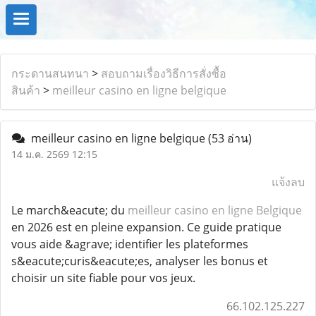
กระดานสนทนา
>
สอบถามเรื่องวิธีการสั่งซื้อ
สินค้า
>
meilleur casino en ligne belgique
meilleur casino en ligne belgique
(53 อ่าน)
14 ม.ค. 2569 12:15
แจ้งลบ
Le march&eacute; du
meilleur casino en ligne Belgique
en 2026 est en pleine expansion. Ce guide pratique
vous aide &agrave; identifier les plateformes
s&eacute;curis&eacute;es, analyser les bonus et
choisir un site fiable pour vos jeux.
66.102.125.227