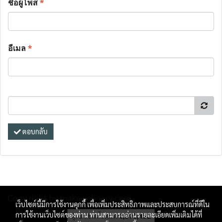
ชื่อผู้โพส
*
อีเมล
*
ตอบกลับ
Copy right by makewebeasy.com
เว็บไซต์นี้มีการใช้งานคุกกี้ เพื่อเพิ่มประสิทธิภาพและประสบการณ์ที่ดีใน
การใช้งานเว็บไซต์ของท่าน ท่านสามารถอ่านรายละเอียดเพิ่มเติมได้ที่
ผู้เข้าชมทั้งหมด
6,570,152