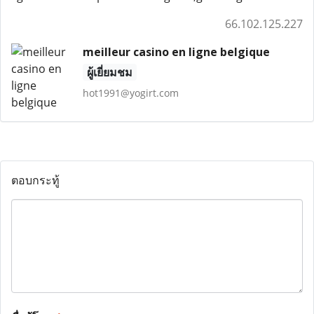
66.102.125.227
meilleur casino en ligne belgique
ผู้เยี่ยมชม
hot1991@yogirt.com
ตอบกระทู้