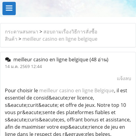
กระดานสนทนา
>
สอบถามเรื่องวิธีการสั่งซื้อ
สินค้า
>
meilleur casino en ligne belgique
meilleur casino en ligne belgique
(48 อ่าน)
14 ม.ค. 2569 12:44
แจ้งลบ
Pour choisir le
meilleur casino en ligne Belgique
, il est
essentiel de consid&eacute;rer licence,
s&eacute;curit&eacute; et offre de jeux. Notre top 10
vous pr&eacute;sente des plateformes fiables et
s&eacute;curis&eacute;es, offrant bonus et assistance,
afin de maximiser votre exp&eacute;rience de jeu en
ligne dans le respect des r&egrave;gles belges.