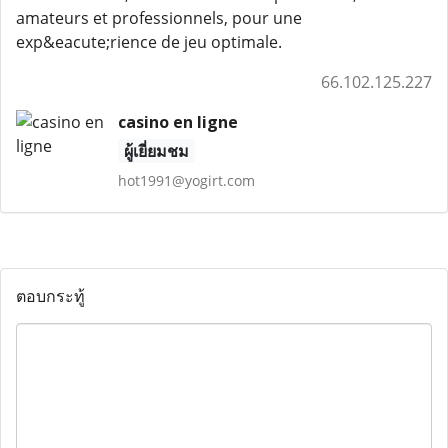
amateurs et professionnels, pour une
exp&eacute;rience de jeu optimale.
66.102.125.227
casino en ligne
ผู้เยี่ยมชม
hot1991@yogirt.com
ตอบกระทู้