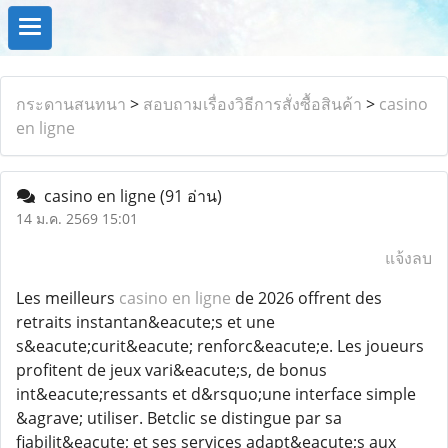
กระดานสนทนา
>
สอบถามเรื่องวิธีการสั่งซื้อสินค้า
>
casino
en ligne
casino en ligne
(91 อ่าน)
14 ม.ค. 2569 15:01
แจ้งลบ
Les meilleurs
casino en ligne
de 2026 offrent des
retraits instantan&eacute;s et une
s&eacute;curit&eacute; renforc&eacute;e. Les joueurs
profitent de jeux vari&eacute;s, de bonus
int&eacute;ressants et d&rsquo;une interface simple
&agrave; utiliser. Betclic se distingue par sa
fiabilit&eacute; et ses services adapt&eacute;s aux