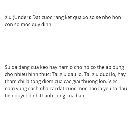
Xiu (Under): Dat cuoc rang ket qua xo so se nho hon
con so moc quy dinh.
Su da dang cua keo nay nam o cho no co the ap dung
cho nhieu hinh thuc: Tai Xiu dau lo, Tai Xiu duoi lo, hay
tham chi la tong diem cua cac giai thuong lon. Viec
nam vung cach nha cai dat cuoc moc nao la yeu to dau
tien quyet dinh thanh cong cua ban.