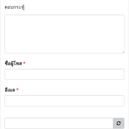
ตอบกระทู้
ชื่อผู้โพส
*
อีเมล
*