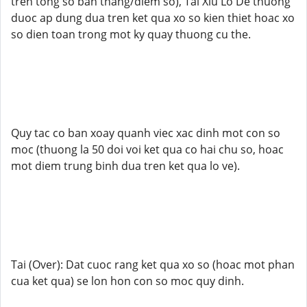
tren tong so ban thang/diem so), Tai Xiu Lo De thuong
duoc ap dung dua tren ket qua xo so kien thiet hoac xo
so dien toan trong mot ky quay thuong cu the.
Quy tac co ban xoay quanh viec xac dinh mot con so
moc (thuong la 50 doi voi ket qua co hai chu so, hoac
mot diem trung binh dua tren ket qua lo ve).
Tai (Over): Dat cuoc rang ket qua xo so (hoac mot phan
cua ket qua) se lon hon con so moc quy dinh.