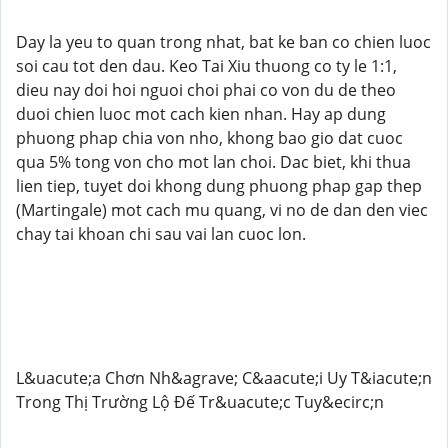
Day la yeu to quan trong nhat, bat ke ban co chien luoc
soi cau tot den dau. Keo Tai Xiu thuong co ty le 1:1,
dieu nay doi hoi nguoi choi phai co von du de theo
duoi chien luoc mot cach kien nhan. Hay ap dung
phuong phap chia von nho, khong bao gio dat cuoc
qua 5% tong von cho mot lan choi. Dac biet, khi thua
lien tiep, tuyet doi khong dung phuong phap gap thep
(Martingale) mot cach mu quang, vi no de dan den viec
chay tai khoan chi sau vai lan cuoc lon.
L&uacute;a Chơn Nh&agrave; C&aacute;i Uy T&iacute;n
Trong Thị Trường Lộ Đế Tr&uacute;c Tuy&ecirc;n