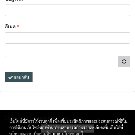
อีเมล
*
ตอบกลับ
Copy right by makewebeasy.com
เว็บไซต์นี้มีการใช้งานคุกกี้ เพื่อเพิ่มประสิทธิภาพและประสบการณ์ที่ดีใน
การใช้งานเว็บไซต์ของท่าน ท่านสามารถอ่านรายละเอียดเพิ่มเติมได้ที่
ผู้เข้าชมทั้งหมด
6,614,292
นโยบายความเป็นส่วนตัว
และ
นโยบายคุกกี้