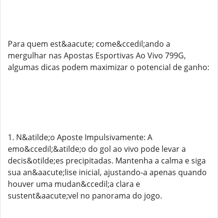
Para quem est&aacute; come&ccedil;ando a
mergulhar nas Apostas Esportivas Ao Vivo 799G,
algumas dicas podem maximizar o potencial de ganho:
1. N&atilde;o Aposte Impulsivamente: A
emo&ccedil;&atilde;o do gol ao vivo pode levar a
decis&otilde;es precipitadas. Mantenha a calma e siga
sua an&aacute;lise inicial, ajustando-a apenas quando
houver uma mudan&ccedil;a clara e
sustent&aacute;vel no panorama do jogo.