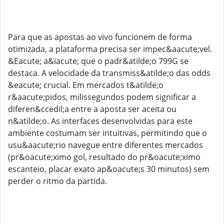
Para que as apostas ao vivo funcionem de forma
otimizada, a plataforma precisa ser impec&aacute;vel.
&Eacute; a&iacute; que o padr&atilde;o 799G se
destaca. A velocidade da transmiss&atilde;o das odds
&eacute; crucial. Em mercados t&atilde;o
r&aacute;pidos, milissegundos podem significar a
diferen&ccedil;a entre a aposta ser aceita ou
n&atilde;o. As interfaces desenvolvidas para este
ambiente costumam ser intuitivas, permitindo que o
usu&aacute;rio navegue entre diferentes mercados
(pr&oacute;ximo gol, resultado do pr&oacute;ximo
escanteio, placar exato ap&oacute;s 30 minutos) sem
perder o ritmo da partida.