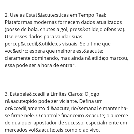
2. Use as Estat&iacute;sticas em Tempo Real:
Plataformas modernas fornecem dados atualizados
(posse de bola, chutes a gol, press&atilde;o ofensiva).
Use esses dados para validar suas
percep&ccedil;&otilde;es visuais. Se o time que
voc&ecirc; espera que melhore est&aacute;
claramente dominando, mas ainda n&atilde;o marcou,
essa pode ser a hora de entrar.
3. Estabele&ccedil;a Limites Claros: O jogo
r&aacute;pido pode ser viciante. Defina um
or&ccedil;amento di&aacute;rio/semanal e mantenha-
se firme nele. O controle financeiro &eacute; o alicerce
de qualquer apostador de sucesso, especialmente em
mercados vol&aacute;teis como o ao vivo.