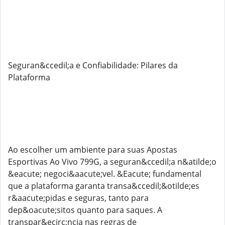
Seguran&ccedil;a e Confiabilidade: Pilares da
Plataforma
Ao escolher um ambiente para suas Apostas
Esportivas Ao Vivo 799G, a seguran&ccedil;a n&atilde;o
&eacute; negoci&aacute;vel. &Eacute; fundamental
que a plataforma garanta transa&ccedil;&otilde;es
r&aacute;pidas e seguras, tanto para
dep&oacute;sitos quanto para saques. A
transpar&ecirc;ncia nas regras de