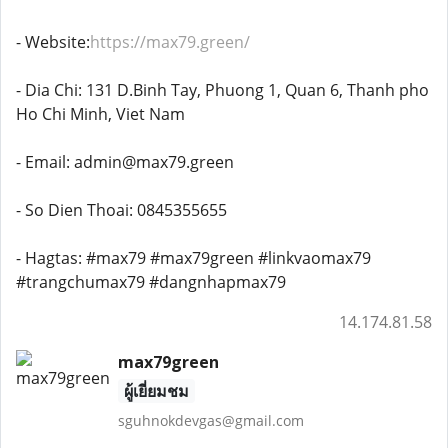
- Website:
https://max79.green/
- Dia Chi: 131 D.Binh Tay, Phuong 1, Quan 6, Thanh pho
Ho Chi Minh, Viet Nam
- Email: admin@max79.green
- So Dien Thoai: 0845355655
- Hagtas: #max79 #max79green #linkvaomax79
#trangchumax79 #dangnhapmax79
14.174.81.58
max79green
ผู้เยี่ยมชม
sguhnokdevgas@gmail.com