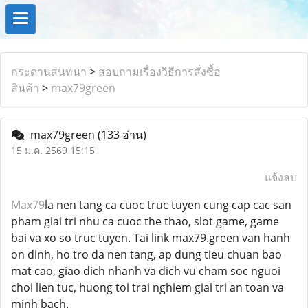
กระดานสนทนา
>
สอบถามเรื่องวิธีการสั่งซื้อ
สินค้า
>
max79green
max79green
(133 อ่าน)
15 ม.ค. 2569 15:15
แจ้งลบ
Max79
la nen tang ca cuoc truc tuyen cung cap cac san
pham giai tri nhu ca cuoc the thao, slot game, game
bai va xo so truc tuyen. Tai link max79.green van hanh
on dinh, ho tro da nen tang, ap dung tieu chuan bao
mat cao, giao dich nhanh va dich vu cham soc nguoi
choi lien tuc, huong toi trai nghiem giai tri an toan va
minh bach.