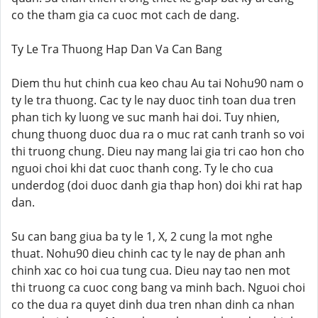
co the tham gia ca cuoc mot cach de dang.
Ty Le Tra Thuong Hap Dan Va Can Bang
Diem thu hut chinh cua keo chau Au tai Nohu90 nam o
ty le tra thuong. Cac ty le nay duoc tinh toan dua tren
phan tich ky luong ve suc manh hai doi. Tuy nhien,
chung thuong duoc dua ra o muc rat canh tranh so voi
thi truong chung. Dieu nay mang lai gia tri cao hon cho
nguoi choi khi dat cuoc thanh cong. Ty le cho cua
underdog (doi duoc danh gia thap hon) doi khi rat hap
dan.
Su can bang giua ba ty le 1, X, 2 cung la mot nghe
thuat. Nohu90 dieu chinh cac ty le nay de phan anh
chinh xac co hoi cua tung cua. Dieu nay tao nen mot
thi truong ca cuoc cong bang va minh bach. Nguoi choi
co the dua ra quyet dinh dua tren nhan dinh ca nhan