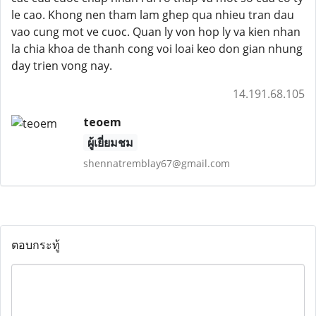
le cao. Khong nen tham lam ghep qua nhieu tran dau
vao cung mot ve cuoc. Quan ly von hop ly va kien nhan
la chia khoa de thanh cong voi loai keo don gian nhung
day trien vong nay.
14.191.68.105
teoem
ผู้เยี่ยมชม
shennatremblay67@gmail.com
ตอบกระทู้