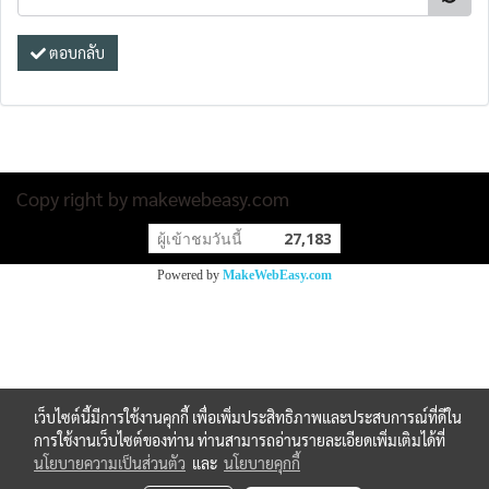
ตอบกลับ
Copy right by makewebeasy.com
ผู้เข้าชมวันนี้
27,183
Powered by
MakeWebEasy.com
เว็บไซต์นี้มีการใช้งานคุกกี้ เพื่อเพิ่มประสิทธิภาพและประสบการณ์ที่ดีใน
การใช้งานเว็บไซต์ของท่าน ท่านสามารถอ่านรายละเอียดเพิ่มเติมได้ที่
นโยบายความเป็นส่วนตัว
และ
นโยบายคุกกี้