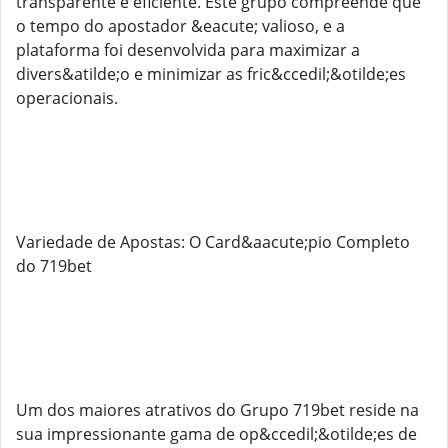
transparente e eficiente. Este grupo compreende que
o tempo do apostador &eacute; valioso, e a
plataforma foi desenvolvida para maximizar a
divers&atilde;o e minimizar as fric&ccedil;&otilde;es
operacionais.
Variedade de Apostas: O Card&aacute;pio Completo
do 719bet
Um dos maiores atrativos do Grupo 719bet reside na
sua impressionante gama de op&ccedil;&otilde;es de