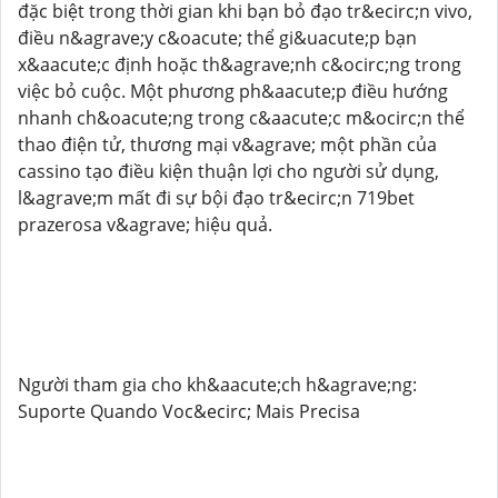
đặc biệt trong thời gian khi bạn bỏ đạo tr&ecirc;n vivo,
điều n&agrave;y c&oacute; thể gi&uacute;p bạn
x&aacute;c định hoặc th&agrave;nh c&ocirc;ng trong
việc bỏ cuộc. Một phương ph&aacute;p điều hướng
nhanh ch&oacute;ng trong c&aacute;c m&ocirc;n thể
thao điện tử, thương mại v&agrave; một phần của
cassino tạo điều kiện thuận lợi cho người sử dụng,
l&agrave;m mất đi sự bội đạo tr&ecirc;n 719bet
prazerosa v&agrave; hiệu quả.
Người tham gia cho kh&aacute;ch h&agrave;ng:
Suporte Quando Voc&ecirc; Mais Precisa