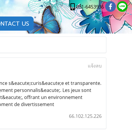
081-6453936
NTACT US
แจ้งลบ
nce s&eacute;curis&eacute;e et transparente.
ement personnalis&eacute;. Les jeux sont
it&eacute;, offrant un environnement
moment de divertissement
66.102.125.226