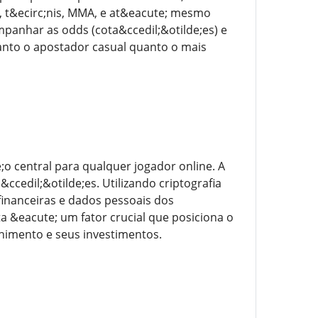
 t&ecirc;nis, MMA, e at&eacute; mesmo
panhar as odds (cota&ccedil;&otilde;es) e
tanto o apostador casual quanto o mais
o central para qualquer jogador online. A
edil;&otilde;es. Utilizando criptografia
financeiras e dados pessoais dos
a &eacute; um fator crucial que posiciona o
nimento e seus investimentos.