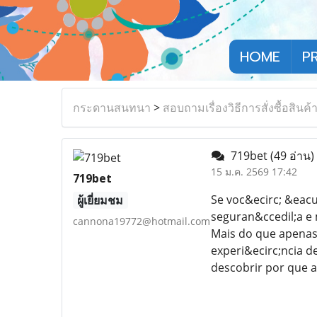
HOME
P
กระดานสนทนา
>
สอบถามเรื่องวิธีการสั่งซื้อสินค้
719bet
(49 อ่าน)
15 ม.ค. 2569 17:42
719bet
Se voc&ecirc; &eac
ผู้เยี่ยมชม
seguran&ccedil;a e 
cannona19772@hotmail.com
Mais do que apenas
experi&ecirc;ncia d
descobrir por que a