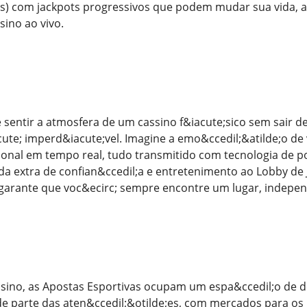
ts) com jackpots progressivos que podem mudar sua vida, a
sino ao vivo.
sentir a atmosfera de um cassino f&iacute;sico sem sair de 
ute; imperd&iacute;vel. Imagine a emo&ccedil;&atilde;o de
sional em tempo real, tudo transmitido com tecnologia de p
a extra de confian&ccedil;a e entretenimento ao Lobby de 
 garante que voc&ecirc; sempre encontre um lugar, indepen
sino, as Apostas Esportivas ocupam um espa&ccedil;o de de
de parte das aten&ccedil;&otilde;es, com mercados para os