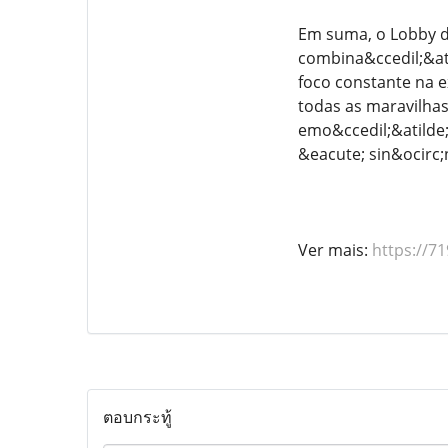
Em suma, o Lobby d
combina&ccedil;&ati
foco constante na e
todas as maravilhas
emo&ccedil;&atilde
&eacute; sin&ocirc;
Ver mais:
https://7
ตอบกระทู้