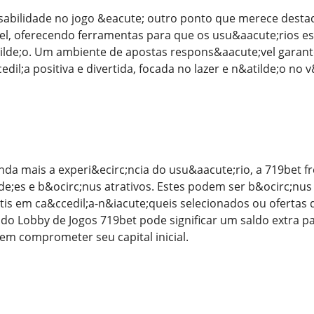
abilidade no jogo &eacute; outro ponto que merece destaqu
el, oferecendo ferramentas para que os usu&aacute;rios es
ilde;o. Um ambiente de apostas respons&aacute;vel garante
l;a positiva e divertida, focada no lazer e n&atilde;o no v
nda mais a experi&ecirc;ncia do usu&aacute;rio, a 719bet f
de;es e b&ocirc;nus atrativos. Estes podem ser b&ocirc;nu
is em ca&ccedil;a-n&iacute;queis selecionados ou ofertas d
do Lobby de Jogos 719bet pode significar um saldo extra p
m comprometer seu capital inicial.