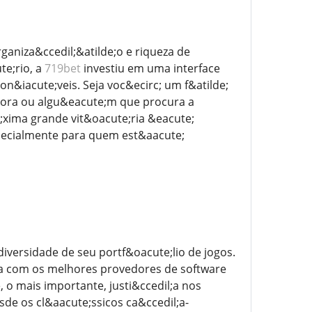
ganiza&ccedil;&atilde;o e riqueza de
te;rio, a
719bet
investiu em uma interface
pon&iacute;veis. Seja voc&ecirc; um f&atilde;
 hora ou algu&eacute;m que procura a
;xima grande vit&oacute;ria &eacute;
specialmente para quem est&aacute;
iversidade de seu portf&oacute;lio de jogos.
ha com os melhores provedores de software
, o mais importante, justi&ccedil;a nos
de os cl&aacute;ssicos ca&ccedil;a-