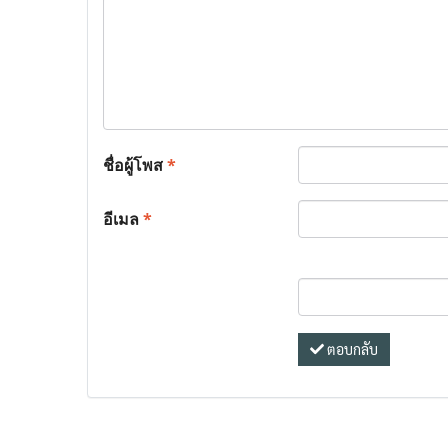
ชื่อผู้โพส
*
อีเมล
*
ตอบกลับ