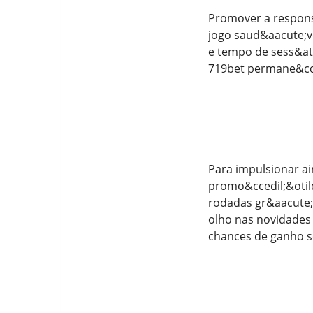
Promover a respons
jogo saud&aacute;v
e tempo de sess&at
719bet permane&ccedi
Para impulsionar ai
promo&ccedil;&otil
rodadas gr&aacute;t
olho nas novidades 
chances de ganho se