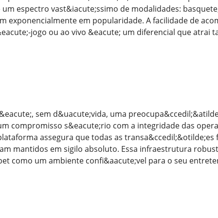
 um espectro vast&iacute;ssimo de modalidades: basquete,
em exponencialmente em popularidade. A facilidade de acom
&eacute;-jogo ou ao vivo &eacute; um diferencial que atrai 
&eacute;, sem d&uacute;vida, uma preocupa&ccedil;&atilde;
m compromisso s&eacute;rio com a integridade das opera&cc
plataforma assegura que todas as transa&ccedil;&otilde;es 
am mantidos em sigilo absoluto. Essa infraestrutura robust
bet como um ambiente confi&aacute;vel para o seu entrete