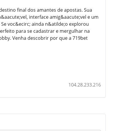
estino final dos amantes de apostas. Sua
n&aacute;vel, interface amig&aacute;vel e um
 Se voc&ecirc; ainda n&atilde;o explorou
rfeito para se cadastrar e mergulhar na
obby. Venha descobrir por que a 719bet
104.28.233.216