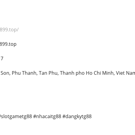
8899.top/
899.top
17
n Son, Phu Thanh, Tan Phu, Thanh pho Ho Chi Minh, Viet Na
#slotgametg88 #nhacaitg88 #dangkytg88