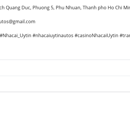
Thich Quang Duc, Phuong 5, Phu Nhuan, Thanh pho Ho Chi Mi
autos@gmail.com
 #Nhacai_Uytin #nhacaiuytinautos #casinoNhacaiUytin #tr