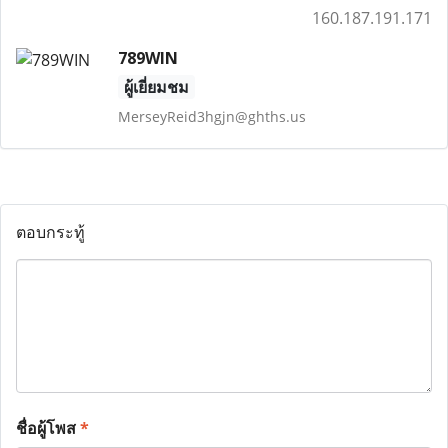
160.187.191.171
789WIN
ผู้เยี่ยมชม
MerseyReid3hgjn@ghths.us
ตอบกระทู้
ชื่อผู้โพส
*