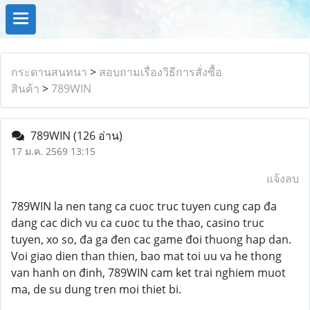
กระดานสนทนา
>
สอบถามเรื่องวิธีการสั่งซื้อ
สินค้า
>
789WIN
789WIN
(126 อ่าน)
17 ม.ค. 2569 13:15
แจ้งลบ
789WIN la nen tang ca cuoc truc tuyen cung cap đa
dang cac dich vu ca cuoc tu the thao, casino truc
tuyen, xo so, đa ga đen cac game đoi thuong hap dan.
Voi giao dien than thien, bao mat toi uu va he thong
van hanh on đinh, 789WIN cam ket trai nghiem muot
ma, de su dung tren moi thiet bi.