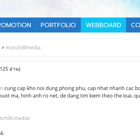
ROMOTION
PORTFOLIO
WEBBOARD
CO
า
>
motchilllmedia
(125 อ่าน)
m
cung cap kho noi dung phong phu, cap nhat nhanh cac bo 
 ma, hinh anh ro net, de dang tim kiem theo the loai, quoc 
tchilll.media/
66