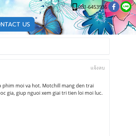
081-6453936
NTACT US
แจ้งลบ
phim moi va hot. Motchill mang den trai
gia, giup nguoi xem giai tri tien loi moi luc.