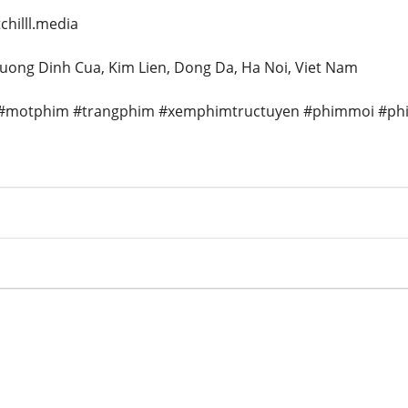
hilll.media
. Luong Dinh Cua, Kim Lien, Dong Da, Ha Noi, Viet Nam
l #motphim #trangphim #xemphimtructuyen #phimmoi #phi