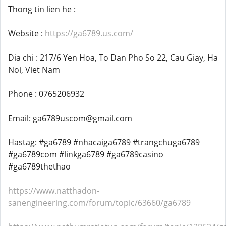
Thong tin lien he :
Website :
https://ga6789.us.com/
Dia chi : 217/6 Yen Hoa, To Dan Pho So 22, Cau Giay, Ha
Noi, Viet Nam
Phone : 0765206932
Email: ga6789uscom@gmail.com
Hastag: #ga6789 #nhacaiga6789 #trangchuga6789
#ga6789com #linkga6789 #ga6789casino
#ga6789thethao
https://www.natthadon-
sanengineering.com/forum/topic/63660/ga6789