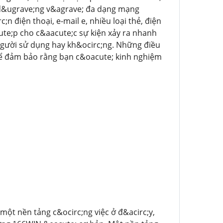
 d&ugrave;ng v&agrave; đa dạng mạng
n điện thoại, e-mail e, nhiều loại thẻ, điện
cute;p cho c&aacute;c sự kiện xảy ra nhanh
người sử dụng hay kh&ocirc;ng. Những điều
để đảm bảo rằng bạn c&oacute; kinh nghiệm
một nền tảng c&ocirc;ng việc ở đ&acirc;y,