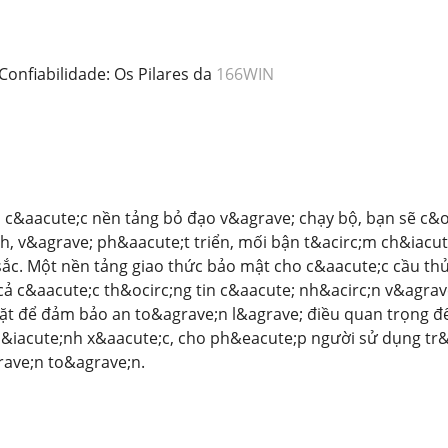
Confiabilidade: Os Pilares da
166WIN
 c&aacute;c nền tảng bỏ đạo v&agrave; chạy bộ, bạn sẽ c&
h, v&agrave; ph&aacute;t triển, mối bận t&acirc;m ch&iacu
 sắc. Một nền tảng giao thức bảo mật cho c&aacute;c cầu t
t cả c&aacute;c th&ocirc;ng tin c&aacute; nh&acirc;n v&agra
ặt để đảm bảo an to&agrave;n l&agrave; điều quan trọng đ
h&iacute;nh x&aacute;c, cho ph&eacute;p người sử dụng tr&
ave;n to&agrave;n.