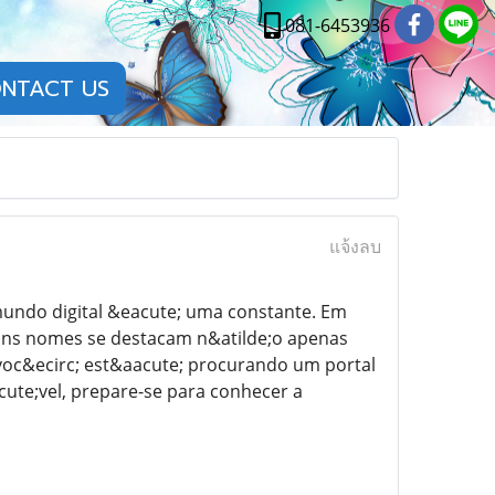
081-6453936
NTACT US
แจ้งลบ
undo digital &eacute; uma constante. Em
guns nomes se destacam n&atilde;o apenas
 voc&ecirc; est&aacute; procurando um portal
ute;vel, prepare-se para conhecer a