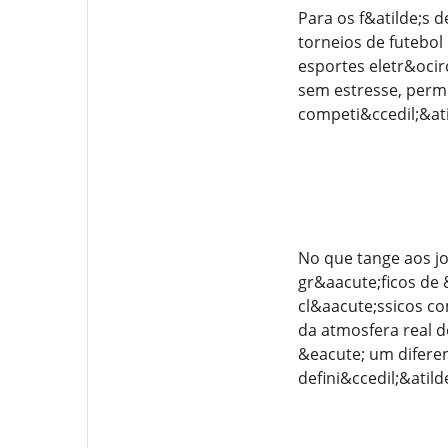
Para os f&atilde;s 
torneios de futebol
esportes eletr&ocir
sem estresse, permi
competi&ccedil;&ati
No que tange aos jo
gr&aacute;ficos de 
cl&aacute;ssicos co
da atmosfera real d
&eacute; um diferenc
defini&ccedil;&atild