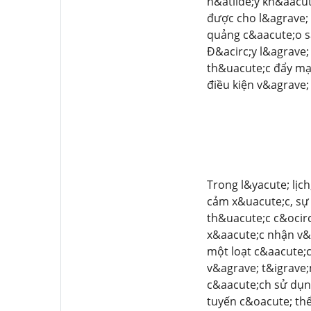
h&atilde;y kh&aacu
được cho l&agrave;
quảng c&aacute;o s
Đ&acirc;y l&agrave
th&uacute;c đẩy mạ
điều kiện v&agrave;
Trong l&yacute; lịc
cảm x&uacute;c, sự 
th&uacute;c c&ocirc
x&aacute;c nhận v&
một loạt c&aacute;c
v&agrave; t&igrave;
c&aacute;ch sử dụng
tuyến c&oacute; thể