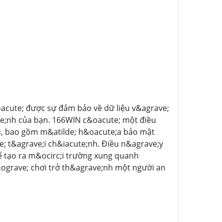
oacute; được sự đảm bảo về dữ liệu v&agrave;
te;nh của bạn. 166WIN c&oacute; một điều
hủ, bao gồm m&atilde; h&oacute;a bảo mật
ve; t&agrave;i ch&iacute;nh. Điều n&agrave;y
ể tạo ra m&ocirc;i trường xung quanh
ograve; chơi trở th&agrave;nh một người an