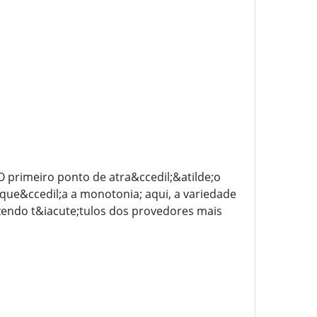
 primeiro ponto de atra&ccedil;&atilde;o
sque&ccedil;a a monotonia; aqui, a variedade
azendo t&iacute;tulos dos provedores mais