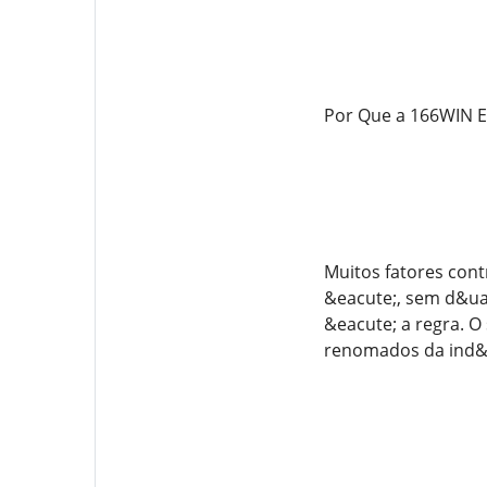
Por Que a 166WIN E
Muitos fatores con
&eacute;, sem d&uac
&eacute; a regra. O
renomados da ind&u