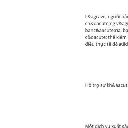
L&agrave; người bả
ch&oacute;ng v&agr
banc&aacute;ria, bạ
c&oacute; thể kiếm 
điều thực tế đ&atil
Hỗ trợ sự kh&aacute
Một dịch vụ xuất sắ