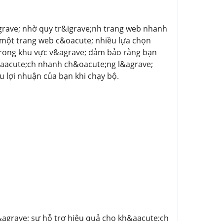
grave; nhờ quy tr&igrave;nh trang web nhanh
 một trang web c&oacute; nhiều lựa chọn
 trong khu vực v&agrave; đảm bảo rằng bạn
c&aacute;ch nhanh ch&oacute;ng l&agrave;
 lợi nhuận của bạn khi chạy bộ.
&agrave; sự hỗ trợ hiệu quả cho kh&aacute;ch