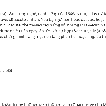
o vệ c&ocirc;ng nghệ, danh tiếng của 166WIN được duy tr&i
ave; x&aacute;c nhận. Nếu bạn gửi tiền hoặc đặt cọc, hoặc
n c&oacute; thể th&iacute;ch ứng với những ưu ti&ecirc;n
được nhiều tiền ngay lập tức, với sự hợp t&aacute;c. Một 
de; chứng minh rằng một nền tảng phản hồi hoặc nhịp độ thu
;c biệt
c kh&ocirc;ng ho&agrave;n to&agrave;n c&oacute; vẻ như l