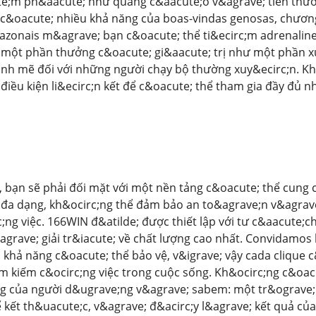
te;m ph&aacute; như quảng c&aacute;o v&agrave; tiền thư
 c&oacute; nhiều khả năng của boas-vindas genosas, chương
azonais m&agrave; bạn c&oacute; thể ti&ecirc;m adrenaline
; một phần thưởng c&oacute; gi&aacute; trị như một phần 
nh mẽ đối với những người chạy bộ thường xuy&ecirc;n. Kh
 điều kiện li&ecirc;n kết để c&oacute; thể tham gia đầy đủ n
h, bạn sẽ phải đối mặt với một nền tảng c&oacute; thể cung
đa dạng, kh&ocirc;ng thể đảm bảo an to&agrave;n v&agrave;
;ng việc. 166WIN đ&atilde; được thiết lập với tư c&aacute;
agrave; giải tr&iacute; về chất lượng cao nhất. Convidamo
 khả năng c&oacute; thể bảo vệ, v&igrave; vậy cada clique 
m kiếm c&ocirc;ng việc trong cuộc sống. Kh&ocirc;ng c&oacu
 của người d&ugrave;ng v&agrave; sabem: một tr&ograve; ch
 kết th&uacute;c, v&agrave; đ&acirc;y l&agrave; kết quả củ