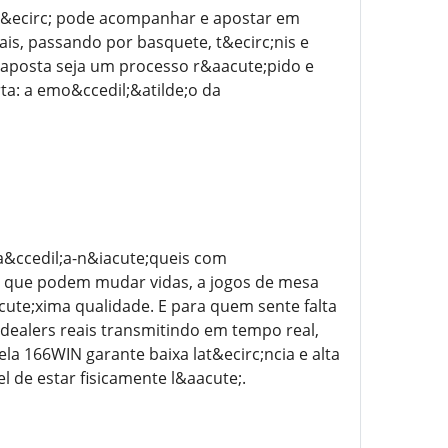
Voc&ecirc; pode acompanhar e apostar em
is, passando por basquete, t&ecirc;nis e
ua aposta seja um processo r&aacute;pido e
ta: a emo&ccedil;&atilde;o da
ca&ccedil;a-n&iacute;queis com
os que podem mudar vidas, a jogos de mesa
cute;xima qualidade. E para quem sente falta
 dealers reais transmitindo em tempo real,
ela 166WIN garante baixa lat&ecirc;ncia e alta
l de estar fisicamente l&aacute;.