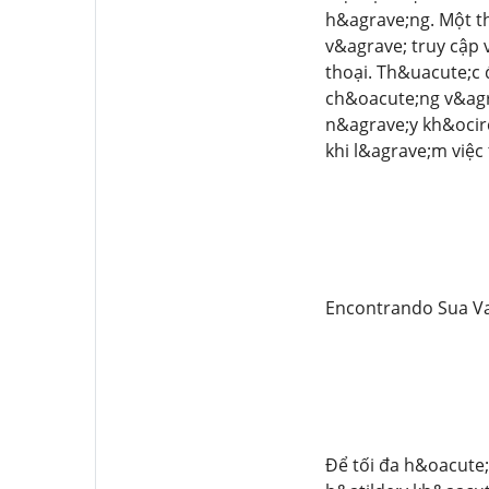
h&agrave;ng. Một t
v&agrave; truy cập v
thoại. Th&uacute;c 
ch&oacute;ng v&agr
n&agrave;y kh&ocir
khi l&agrave;m việc
Encontrando Sua V
Để tối đa h&oacute;