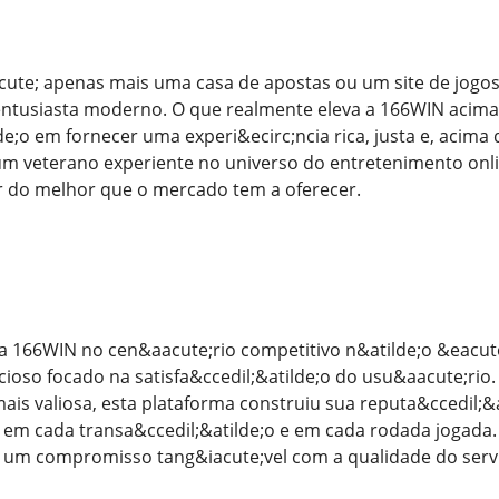
acute; apenas mais uma casa de apostas ou um site de jogo
ntusiasta moderno. O que realmente eleva a 166WIN acima 
de;o em fornecer uma experi&ecirc;ncia rica, justa e, acim
um veterano experiente no universo do entretenimento onl
r do melhor que o mercado tem a oferecer.
a 166WIN no cen&aacute;rio competitivo n&atilde;o &eacut
oso focado na satisfa&ccedil;&atilde;o do usu&aacute;rio.
is valiosa, esta plataforma construiu sua reputa&ccedil;&ati
 em cada transa&ccedil;&atilde;o e em cada rodada jogada.
um compromisso tang&iacute;vel com a qualidade do servi&