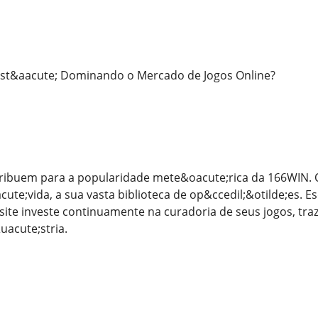
st&aacute; Dominando o Mercado de Jogos Online?
tribuem para a popularidade mete&oacute;rica da 166WIN. O
ute;vida, a sua vasta biblioteca de op&ccedil;&otilde;es. E
 site investe continuamente na curadoria de seus jogos, tr
acute;stria.