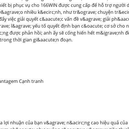
hiết bị phục vụ cho 166WIN được cung cấp để hỗ trợ người
&agrave;o nhiều k&ecirc;nh, như tr&ograve; chuyện tr&ecirc;
đẩy việc giải quyết c&aacute;c vấn đề v&agrave; giải ph&aa
ave; l&agrave; yếu tố quyết định bạn c&oacute; cơ sở cho 
c;ng được phản hồi; anh ấy sẽ cống hiến hết m&igrave;nh 
 trong thời gian gi&aacute;n đoạn.
antagem Cạnh tranh
a lợi nhuận của bạn v&agrave; n&acirc;ng cao hiệu quả của 