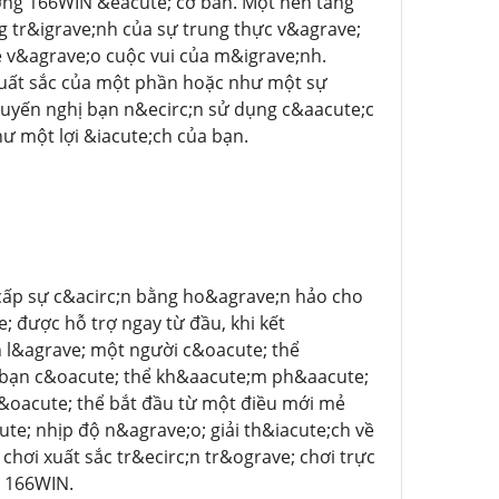
ởng 166WIN &eacute; cơ bản. Một nền tảng
 tr&igrave;nh của sự trung thực v&agrave;
 v&agrave;o cuộc vui của m&igrave;nh.
xuất sắc của một phần hoặc như một sự
uyến nghị bạn n&ecirc;n sử dụng c&aacute;c
hư một lợi &iacute;ch của bạn.
 cấp sự c&acirc;n bằng ho&agrave;n hảo cho
 được hỗ trợ ngay từ đầu, khi kết
ch l&agrave; một người c&oacute; thể
s bạn c&oacute; thể kh&aacute;m ph&aacute;
c&oacute; thể bắt đầu từ một điều mới mẻ
te; nhịp độ n&agrave;o; giải th&iacute;ch về
ơi xuất sắc tr&ecirc;n tr&ograve; chơi trực
a 166WIN.