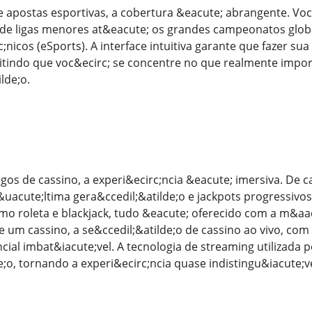
de apostas esportivas, a cobertura &eacute; abrangente. 
 de ligas menores at&eacute; os grandes campeonatos globa
c;nicos (eSports). A interface intuitiva garante que fazer s
tindo que voc&ecirc; se concentre no que realmente impor
lde;o.
gos de cassino, a experi&ecirc;ncia &eacute; imersiva. De 
&uacute;ltima gera&ccedil;&atilde;o e jackpots progressiv
mo roleta e blackjack, tudo &eacute; oferecido com a m&aa
e um cassino, a se&ccedil;&atilde;o de cassino ao vivo, com
ial imbat&iacute;vel. A tecnologia de streaming utilizada p
e;o, tornando a experi&ecirc;ncia quase indistingu&iacute;ve