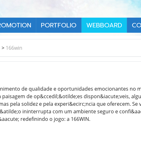
ROMOTION
PORTFOLIO
WEBBOARD
CO
า
>
166win
enimento de qualidade e oportunidades emocionantes no m
a paisagem de op&ccedil;&otilde;es dispon&iacute;veis, al
mas pela solidez e pela experi&ecirc;ncia que oferecem. Se
&atilde;o ininterrupta com um ambiente seguro e confi&aac
aacute; redefinindo o jogo: a 166WIN.