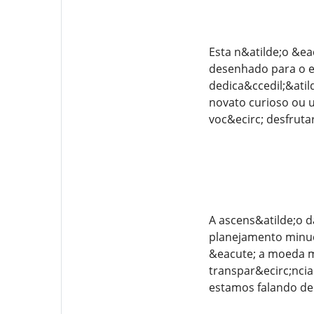
Esta n&atilde;o &e
desenhado para o e
dedica&ccedil;&atil
novato curioso ou 
voc&ecirc; desfruta
A ascens&atilde;o d
planejamento minuci
&eacute; a moeda ma
transpar&ecirc;ncia
estamos falando de 