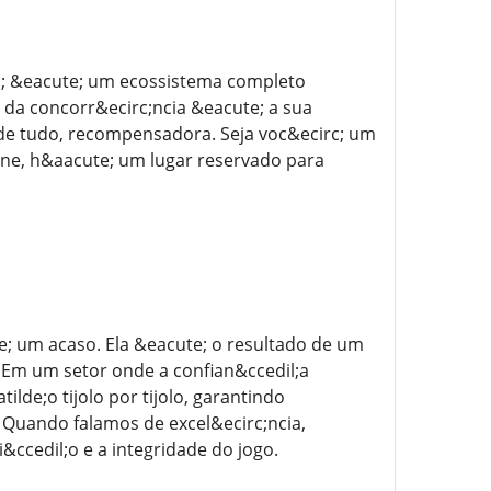
s; &eacute; um ecossistema completo
da concorr&ecirc;ncia &eacute; a sua
a de tudo, recompensadora. Seja voc&ecirc; um
ine, h&aacute; um lugar reservado para
e; um acaso. Ela &eacute; o resultado de um
 Em um setor onde a confian&ccedil;a
lde;o tijolo por tijolo, garantindo
 Quando falamos de excel&ecirc;ncia,
ccedil;o e a integridade do jogo.