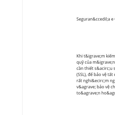
Seguran&ccedil;a e 
Khi t&igrave;m kiếm
quỹ của m&igrave;n
cần thiết s&acirc;u
(SSL), để bảo vệ tấ
rất nghi&ecirc;m ng
v&agrave; bảo vệ c
to&agrave;n ho&agr