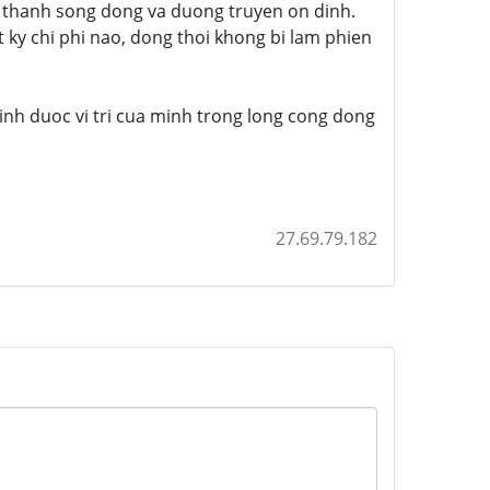
 thanh song dong va duong truyen on dinh.
 ky chi phi nao, dong thoi khong bi lam phien
inh duoc vi tri cua minh trong long cong dong
27.69.79.182