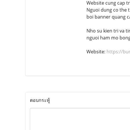
Website cung cap t
Nguoi dung co the t
boi banner quang c
Nho su kien tri va 
nguoi ham mo bong
Website:
https://bu
ตอบกระทู้