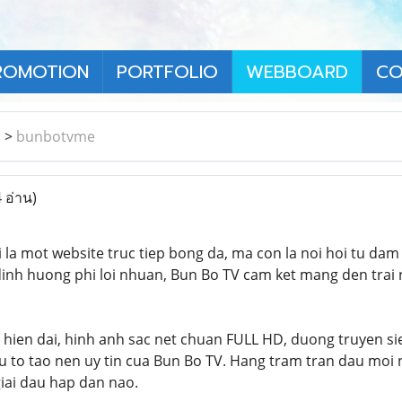
ROMOTION
PORTFOLIO
WEBBOARD
CO
า
>
bunbotvme
 อ่าน)
a mot website truc tiep bong da, ma con la noi hoi tu dam 
inh huong phi loi nhuan, Bun Bo TV cam ket mang den trai 
hien dai, hinh anh sac net chuan FULL HD, duong truyen sieu
 to tao nen uy tin cua Bun Bo TV. Hang tram tran dau moi n
giai dau hap dan nao.