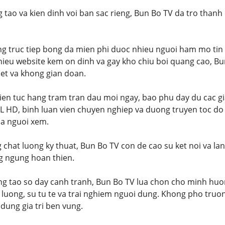
g tao va kien dinh voi ban sac rieng, Bun Bo TV da tro than
 truc tiep bong da mien phi duoc nhieu nguoi ham mo tin 
nhieu website kem on dinh va gay kho chiu boi quang cao, 
et va khong gian doan.
ien tuc hang tram tran dau moi ngay, bao phu day du cac gi
L HD, binh luan vien chuyen nghiep va duong truyen toc do
ua nguoi xem.
 chat luong ky thuat, Bun Bo TV con de cao su ket noi va l
g ngung hoan thien.
g tao so day canh tranh, Bun Bo TV lua chon cho minh huong
 luong, su tu te va trai nghiem nguoi dung. Khong pho truo
dung gia tri ben vung.