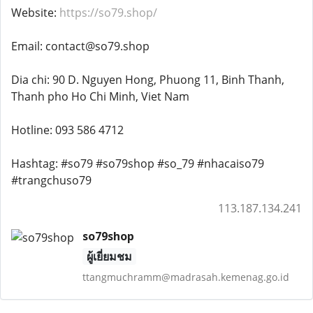
Website:
https://so79.shop/
Email: contact@so79.shop
Dia chi: 90 D. Nguyen Hong, Phuong 11, Binh Thanh,
Thanh pho Ho Chi Minh, Viet Nam
Hotline: 093 586 4712
Hashtag: #so79 #so79shop #so_79 #nhacaiso79
#trangchuso79
113.187.134.241
so79shop
ผู้เยี่ยมชม
ttangmuchramm@madrasah.kemenag.go.id