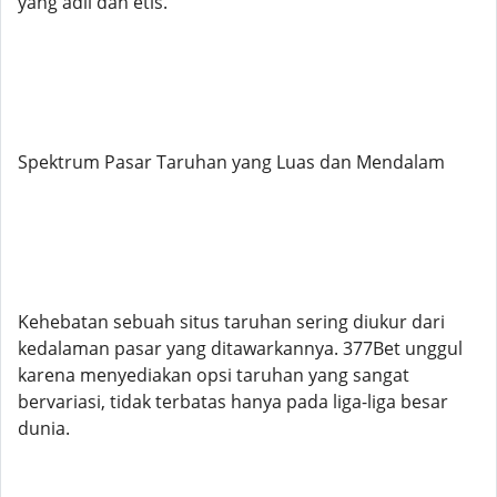
yang adil dan etis.
Spektrum Pasar Taruhan yang Luas dan Mendalam
Kehebatan sebuah situs taruhan sering diukur dari
kedalaman pasar yang ditawarkannya. 377Bet unggul
karena menyediakan opsi taruhan yang sangat
bervariasi, tidak terbatas hanya pada liga-liga besar
dunia.