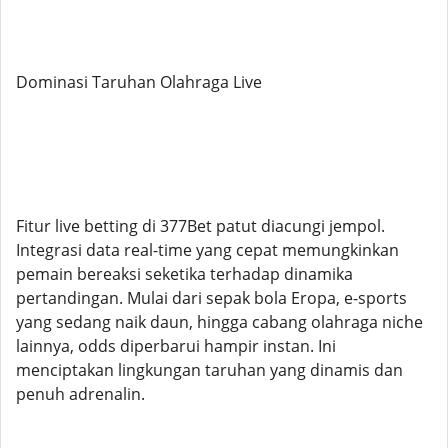
Dominasi Taruhan Olahraga Live
Fitur live betting di 377Bet patut diacungi jempol.
Integrasi data real-time yang cepat memungkinkan
pemain bereaksi seketika terhadap dinamika
pertandingan. Mulai dari sepak bola Eropa, e-sports
yang sedang naik daun, hingga cabang olahraga niche
lainnya, odds diperbarui hampir instan. Ini
menciptakan lingkungan taruhan yang dinamis dan
penuh adrenalin.