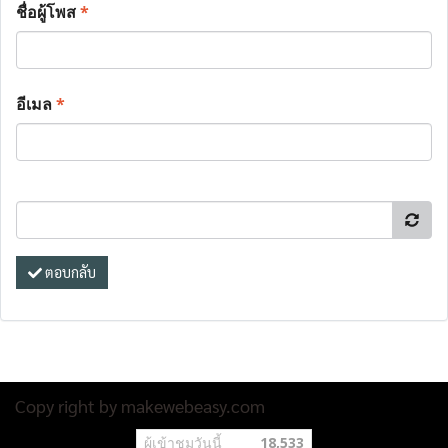
ชื่อผู้โพส
*
อีเมล
*
ตอบกลับ
Copy right by makewebeasy.com
ผู้เข้าชมวันนี้
18,533