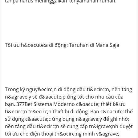
tanpa harus meninggalkan kenyamanan rumah.
Tối ưu h&oacute;a di động: Taruhan di Mana Saja
Trong kỷ nguy&ecirc;n di động đầu ti&ecirc;n, nền tảng
n&agrave;y sẽ đ&aacute;p ứng tốt cho nhu cầu của
bạn. 377Bet Sistema Moderno c&oacute; thiết kế ưu
ti&ecirc;n tr&ecirc;n thiết bị di động. Bạn c&oacute; thể
sử dụng c&aacute;c ứng dụng n&agrave;y để ghi nhớ;
nền tảng đầu ti&ecirc;n sẽ cung cấp tr&igrave;nh duyệt
tối ưu cho điện thoại th&ocirc;ng minh v&agrave;