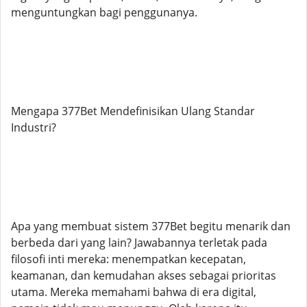
menguntungkan bagi penggunanya.
Mengapa 377Bet Mendefinisikan Ulang Standar
Industri?
Apa yang membuat sistem 377Bet begitu menarik dan
berbeda dari yang lain? Jawabannya terletak pada
filosofi inti mereka: menempatkan kecepatan,
keamanan, dan kemudahan akses sebagai prioritas
utama. Mereka memahami bahwa di era digital,