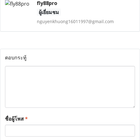
fly88pro
ผู้เยี่ยมชม
nguyenkhuong16011997@gmail.com
ตอบกระทู้
ชื่อผู้โพส
*