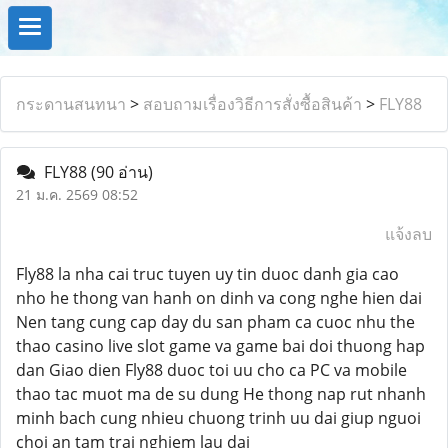
กระดานสนทนา
>
สอบถามเรื่องวิธีการสั่งซื้อสินค้า
>
FLY88
FLY88
(90 อ่าน)
21 ม.ค. 2569 08:52
แจ้งลบ
Fly88 la nha cai truc tuyen uy tin duoc danh gia cao
nho he thong van hanh on dinh va cong nghe hien dai
Nen tang cung cap day du san pham ca cuoc nhu the
thao casino live slot game va game bai doi thuong hap
dan Giao dien Fly88 duoc toi uu cho ca PC va mobile
thao tac muot ma de su dung He thong nap rut nhanh
minh bach cung nhieu chuong trinh uu dai giup nguoi
choi an tam trai nghiem lau dai