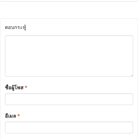
ตอบกระทู้
ชื่อผู้โพส
*
อีเมล
*