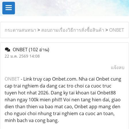
กระดานสนทนา
>
สอบถามเรื่องวิธีการสั่งซื้อสินค้า
>
ONBET
ONBET
(102 อ่าน)
22 ม.ค. 2569 14:08
แจ้งลบ
ONBET
- Link truy cap Onbet.com. Nha cai Onbet cung
cap trai nghiem da dang cac tro choi ca cuoc truc
tuyen hot nhat 2026. Dang ky tai khoan tai Onbet88
nhan ngay 100k mien phi!!! Voi nen tang hien dai, giao
dien than thien va bao mat cao, Onbet app mang den
cho nguoi choi nhung trai nghiem ca cuoc an toan,
minh bach va cong bang.