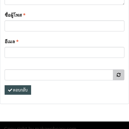
ชื่อผู้โพส
*
อีเมล
*
ตอบกลับ
Copy right by makewebeasy.com