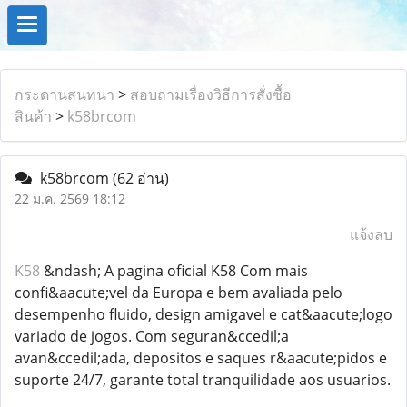
กระดานสนทนา
>
สอบถามเรื่องวิธีการสั่งซื้อ
สินค้า
>
k58brcom
k58brcom
(62 อ่าน)
22 ม.ค. 2569 18:12
แจ้งลบ
K58
&ndash; A pagina oficial K58 Com mais
confi&aacute;vel da Europa e bem avaliada pelo
desempenho fluido, design amigavel e cat&aacute;logo
variado de jogos. Com seguran&ccedil;a
avan&ccedil;ada, depositos e saques r&aacute;pidos e
suporte 24/7, garante total tranquilidade aos usuarios.