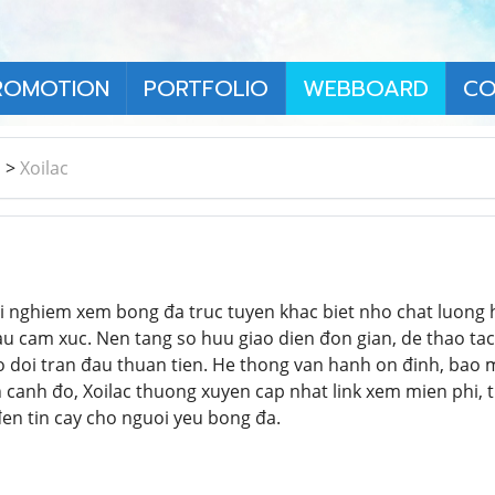
ROMOTION
PORTFOLIO
WEBBOARD
CO
า
>
Xoilac
i nghiem xem bong đa truc tuyen khac biet nho chat luong h
au cam xuc. Nen tang so huu giao dien đon gian, de thao tac,
 doi tran đau thuan tien. He thong van hanh on đinh, bao ma
canh đo, Xoilac thuong xuyen cap nhat link xem mien phi, t
đen tin cay cho nguoi yeu bong đa.