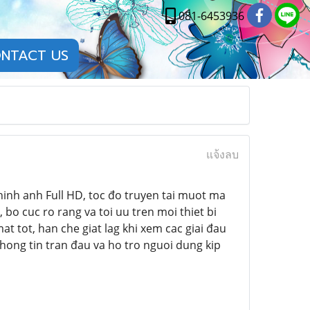
081-6453936
NTACT US
แจ้งลบ
inh anh Full HD, toc đo truyen tai muot ma
 bo cuc ro rang va toi uu tren moi thiet bi
t tot, han che giat lag khi xem cac giai đau
hong tin tran đau va ho tro nguoi dung kip