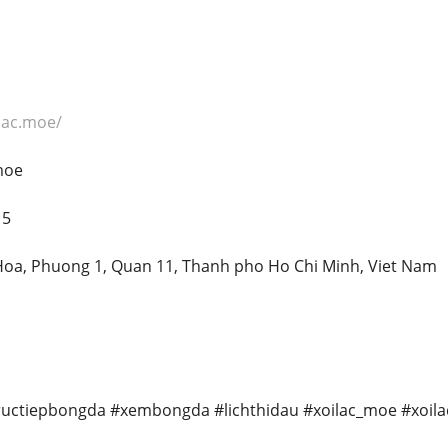
ilac.moe/
moe
15
 Hoa, Phuong 1, Quan 11, Thanh pho Ho Chi Minh, Viet Nam
#tructiepbongda #xembongda #lichthidau #xoilac_moe #xoil