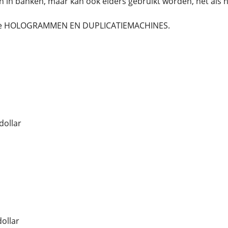
 in banken, maar kan ook elders gebruikt worden, net als 
ste HOLOGRAMMEN EN DUPLICATIEMACHINES.
dollar
dollar