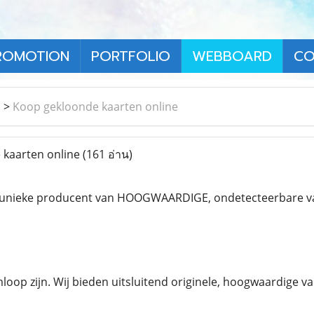
ROMOTION
PORTFOLIO
WEBBOARD
CO
า
>
Koop gekloonde kaarten online
kaarten online
(161 อ่าน)
en unieke producent van HOOGWAARDIGE, ondetecteerbare val
loop zijn. Wij bieden uitsluitend originele, hoogwaardige va