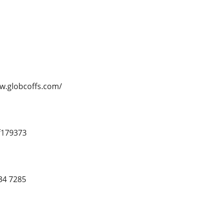
ww.globcoffs.com/
f179373
34 7285