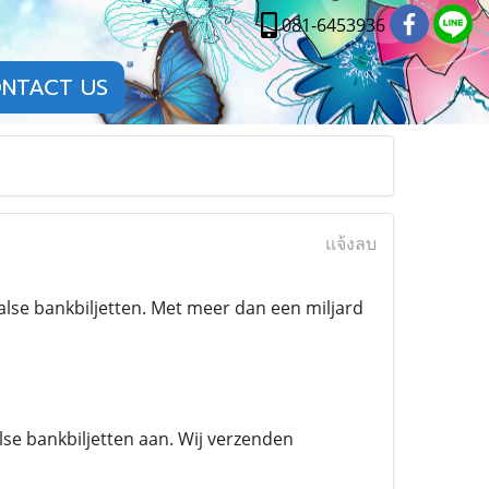
081-6453936
NTACT US
แจ้งลบ
se bankbiljetten. Met meer dan een miljard
lse bankbiljetten aan. Wij verzenden