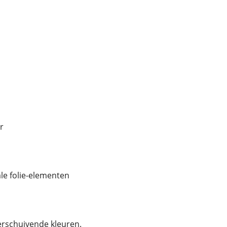
r
ale folie-elementen
erschuivende kleuren.