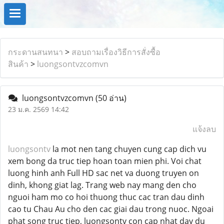
กระดานสนทนา
>
สอบถามเรื่องวิธีการสั่งซื้อ
สินค้า
>
luongsontvzcomvn
luongsontvzcomvn
(50 อ่าน)
23 ม.ค. 2569 14:42
แจ้งลบ
luongsontv
la mot nen tang chuyen cung cap dich vu
xem bong da truc tiep hoan toan mien phi. Voi chat
luong hinh anh Full HD sac net va duong truyen on
dinh, khong giat lag. Trang web nay mang den cho
nguoi ham mo co hoi thuong thuc cac tran dau dinh
cao tu Chau Au cho den cac giai dau trong nuoc. Ngoai
phat song truc tiep, luongsontv con cap nhat day du