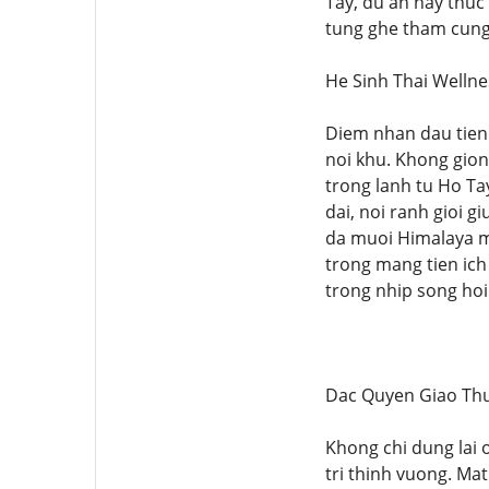
Tay, du an nay thuc 
tung ghe tham cung 
He Sinh Thai Welln
Diem nhan dau tien 
noi khu. Khong gion
trong lanh tu Ho Ta
dai, noi ranh gioi 
da muoi Himalaya ma
trong mang tien ich
trong nhip song ho
Dac Quyen Giao Thuo
Khong chi dung lai 
tri thinh vuong. Mat