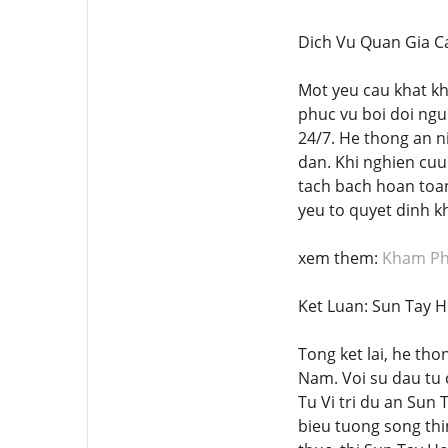
Dich Vu Quan Gia C
Mot yeu cau khat khe
phuc vu boi doi ngu
24/7. He thong an n
dan. Khi nghien cuu 
tach bach hoan toan,
yeu to quyet dinh k
xem them:
Kham Pha
Ket Luan: Sun Tay 
Tong ket lai, he th
Nam. Voi su dau tu 
Tu Vi tri du an Sun
bieu tuong song th