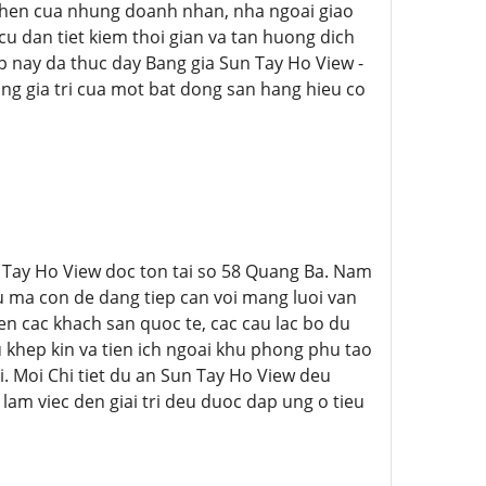
m hen cua nhung doanh nhan, nha ngoai giao
cu dan tiet kiem thoi gian va tan huong dich
p nay da thuc day Bang gia Sun Tay Ho View -
ng gia tri cua mot bat dong san hang hieu co
un Tay Ho View doc ton tai so 58 Quang Ba. Nam
hu ma con de dang tiep can voi mang luoi van
 den cac khach san quoc te, cac cau lac bo du
 khep kin va tien ich ngoai khu phong phu tao
 Moi Chi tiet du an Sun Tay Ho View deu
lam viec den giai tri deu duoc dap ung o tieu