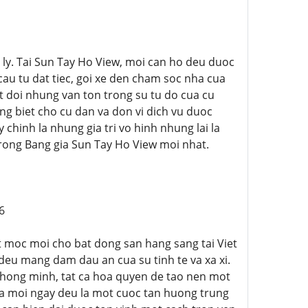
n ly. Tai Sun Tay Ho View, moi can ho deu duoc
au tu dat tiec, goi xe den cham soc nha cua
t doi nhung van ton trong su tu do cua cu
eng biet cho cu dan va don vi dich vu duoc
chinh la nhung gia tri vo hinh nhung lai la
rong Bang gia Sun Tay Ho View moi nhat.
6
ot moc moi cho bat dong san hang sang tai Viet
deu mang dam dau an cua su tinh te va xa xi.
 thong minh, tat ca hoa quyen de tao nen mot
a moi ngay deu la mot cuoc tan huong trung