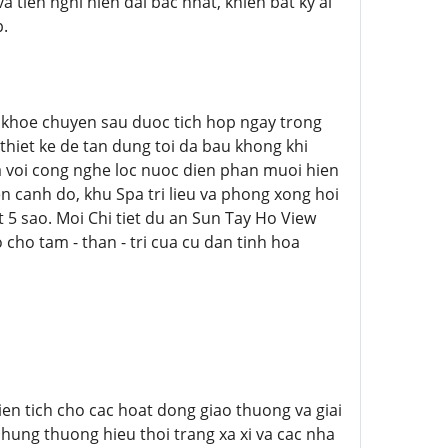
a tien nghi hien dai bac nhat, khien bat ky ai
.
c khoe chuyen sau duoc tich hop ngay trong
thiet ke de tan dung toi da bau khong khi
a voi cong nghe loc nuoc dien phan muoi hien
n canh do, khu Spa tri lieu va phong xong hoi
5 sao. Moi Chi tiet du an Sun Tay Ho View
cho tam - than - tri cua cu dan tinh hoa
n tich cho cac hoat dong giao thuong va giai
 nhung thuong hieu thoi trang xa xi va cac nha