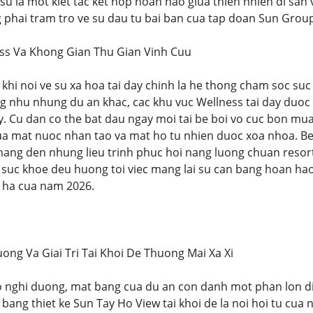
su la mot kiet tac ket hop hoan hao giua thien nhien di san v
phai tram tro ve su dau tu bai ban cua tap doan Sun Group
ess Va Khong Gian Thu Gian Vinh Cuu
khi noi ve su xa hoa tai day chinh la he thong cham soc su
g nhu nhung du an khac, cac khu vuc Wellness tai day duoc 
y. Cu dan co the bat dau ngay moi tai be boi vo cuc bon mu
giua mat nuoc nhan tao va mat ho tu nhien duoc xoa nhoa. Be
ng den nhung lieu trinh phuc hoi nang luong chuan resort 
 suc khoe deu huong toi viec mang lai su can bang hoan hao 
i ha cua nam 2026.
ng Va Giai Tri Tai Khoi De Thuong Mai Xa Xi
o nghi duong, mat bang cua du an con danh mot phan lon die
 bang thiet ke Sun Tay Ho View tai khoi de la noi hoi tu cua