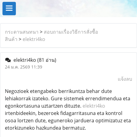
กระดานสนทนา
>
สอบถามเรื่องวิธีการสั่งซื้อ
สินค้า
>
elektri4ko
elektri4ko
(81 อ่าน)
24 ม.ค. 2569 11:39
แจ้งลบ
Negozioek etengabeko berrikuntza behar dute
lehiakorrak izateko. Gure sistemek errendimendua eta
egonkortasuna uztartzen dituzte.
elektri4ko
irtenbideekin, bezeroek fidagarritasuna eta kontrol
osoa lortzen dute, eguneroko jarduera optimizatuz eta
etorkizuneko hazkundea bermatuz.